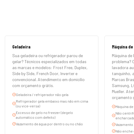
Geladeira
Máquina de
Sua geladeira ou refrigerador parou de
Máquina de 
gelar? Técnicos especializados em todas
problema? 
as marcas e modelos: Frost Free, Duplex,
lavadora au
Side by Side, French Door, Inverter e
tanquinho, a
convencional. Atendimento em domicílio
Marcas Bras
com orçamento grátis.
Samsung, LG
Mueller. At
Geladeira / refrigerador não gela
orçamento g
Refrigerador gela embaixo mas não em cima
(ou vice-versa)
Máquina de 
Excesso de gelo no freezer (degelo
Não centrif
automático com defeito)
encharcada
Vazamento de água por dentro ou no chão
Vazamento d
Não enche 