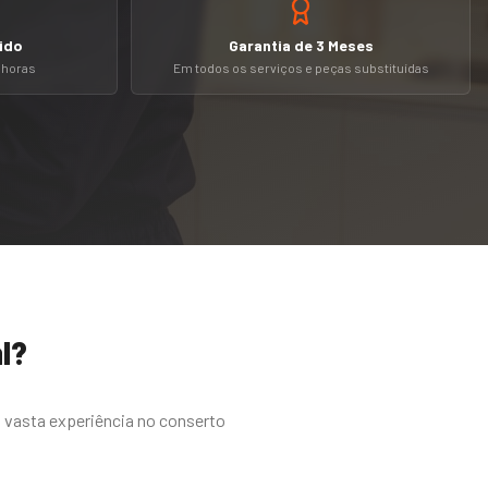
ido
Garantia de 3 Meses
4 horas
Em todos os serviços e peças substituídas
l
?
i vasta experiência no conserto