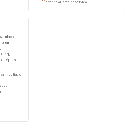
cozinha ou área de serviço)
barulho ou
nto em
l,
msung,
rto rápido
.
a (mas liga e
agado
r