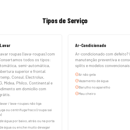
Tipos de Serviço
 Lavar
Ar-Condicionado
lavar roupas (lava-roupas) com
Ar-condicionado com defeito? 
Consertamos todos os tipos:
manutenção preventiva e cons
tomática, semi-automática,
splits e modelos convencionais
bertura superior e frontal.
Ar não gela
temp, Consul, Electrolux,
Vazamento de água
, Midea, Philco, Continental e
Barulho no aparelho
endimento em domicílio com
Mau cheiro
rátis.
lavar / lava-roupas não liga
uga ou centrifuga fraco (roupa sai
)
e água por baixo, atrás ou na porta
de água ou enche muito devagar