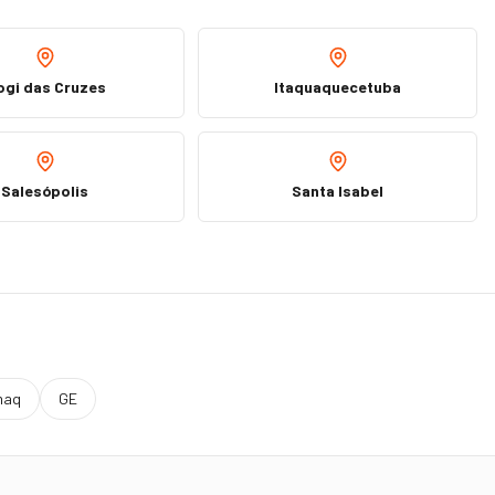
ogi das Cruzes
Itaquaquecetuba
Salesópolis
Santa Isabel
maq
GE