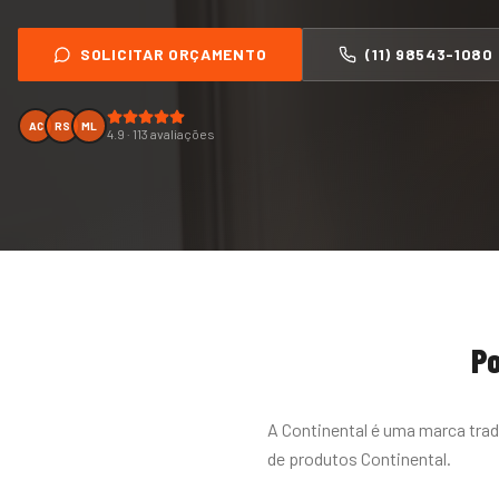
SOLICITAR ORÇAMENTO
(11) 98543-1080
AC
RS
ML
4.9 · 113 avaliações
Po
A Continental é uma marca trad
de produtos Continental.