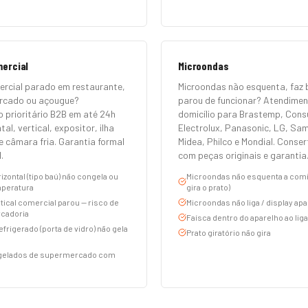
mercial
Microondas
ercial parado em restaurante,
Microondas não esquenta, faz 
ercado ou açougue?
parou de funcionar? Atendime
 prioritário B2B em até 24h
domicílio para Brastemp, Consu
tal, vertical, expositor, ilha
Electrolux, Panasonic, LG, Sa
e câmara fria. Garantia formal
Midea, Philco e Mondial. Conse
.
com peças originais e garantia
izontal (tipo baú) não congela ou
Microondas não esquenta a comid
peratura
gira o prato)
tical comercial parou — risco de
Microondas não liga / display ap
cadoria
Faísca dentro do aparelho ao liga
efrigerado (porta de vidro) não gela
Prato giratório não gira
ngelados de supermercado com