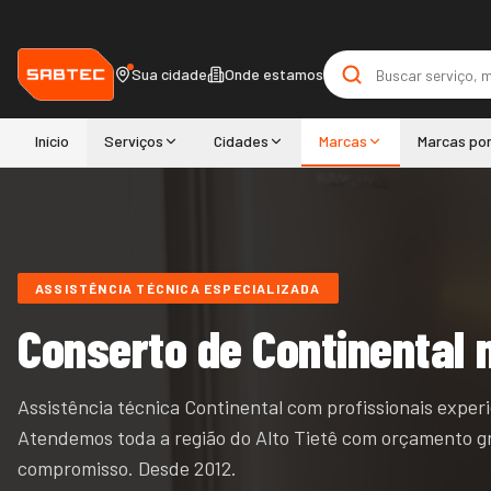
Sua cidade
Onde estamos
Início
Serviços
Cidades
Marcas
Marcas po
ASSISTÊNCIA TÉCNICA ESPECIALIZADA
Conserto de
Continental
Assistência técnica Continental com profissionais exper
Atendemos
toda a região do
Alto Tietê
com orçamento gr
compromisso. Desde
2012
.