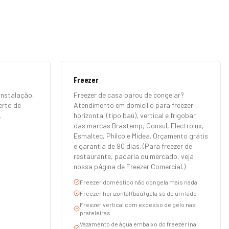
Freezer
Instalação,
Freezer de casa parou de congelar?
erto de
Atendimento em domicílio para freezer
.
horizontal (tipo baú), vertical e frigobar
das marcas Brastemp, Consul, Electrolux,
Esmaltec, Philco e Midea. Orçamento grátis
e garantia de 90 dias. (Para freezer de
restaurante, padaria ou mercado, veja
nossa página de Freezer Comercial.)
Freezer doméstico não congela mais nada
Freezer horizontal (baú) gela só de um lado
Freezer vertical com excesso de gelo nas
prateleiras
Vazamento de água embaixo do freezer (na