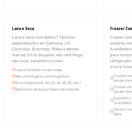
Lava e Seca
Freezer Co
Lava e Seca com defeito? Técnicos
Freezer com
especializados em Samsung, LG,
padaria, m
Electrolux, Brastemp, Midea e demais
Atendimento
marcas. Erros de painel, não centrifuga,
para horizon
não seca, vazamento e mais.
refrigerada 
e nota fiscal
Lava e Seca não seca a roupa
Freezer hor
Não centrifuga ou centrifuga fraco
perdeu tem
Erro no painel (UE, OE, LE, dE, 4E, SE, etc.)
Freezer ver
Vazamento de água embaixo da máquina
perder mer
Expositor r
ou embaça
Ilha de co
falha