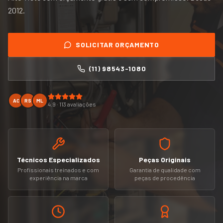
2012
.
SOLICITAR ORÇAMENTO
(11) 98543-1080
AC
RS
ML
4.9 · 113 avaliações
Técnicos Especializados
Peças Originais
Profissionais treinados e com
Garantia de qualidade com
experiência na marca
peças de procedência