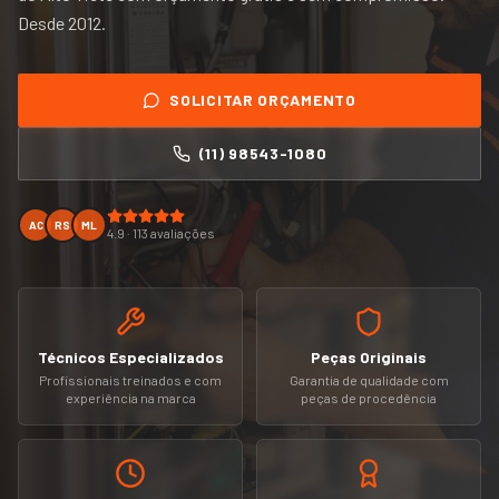
Desde
2012
.
SOLICITAR ORÇAMENTO
(11) 98543-1080
AC
RS
ML
4.9 · 113 avaliações
Técnicos Especializados
Peças Originais
Profissionais treinados e com
Garantia de qualidade com
experiência na marca
peças de procedência