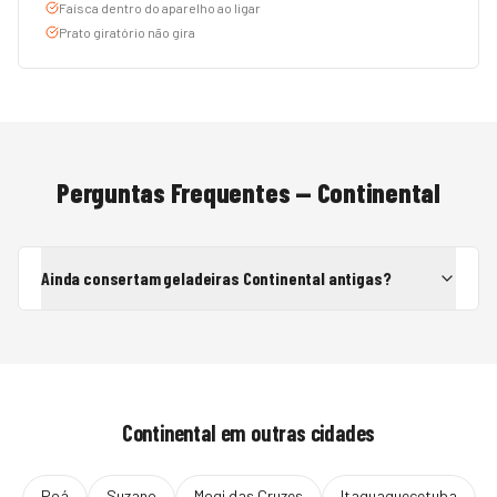
Faísca dentro do aparelho ao ligar
Prato giratório não gira
Perguntas Frequentes —
Continental
Ainda consertam geladeiras Continental antigas?
Continental
em outras cidades
Poá
Suzano
Mogi das Cruzes
Itaquaquecetuba