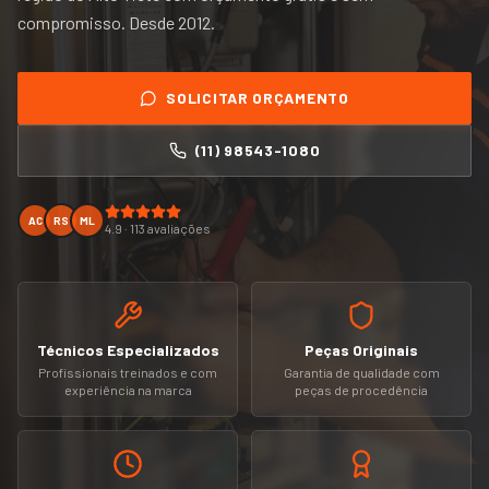
compromisso. Desde
2012
.
SOLICITAR ORÇAMENTO
(11) 98543-1080
AC
RS
ML
4.9 · 113 avaliações
Técnicos Especializados
Peças Originais
Profissionais treinados e com
Garantia de qualidade com
experiência na marca
peças de procedência