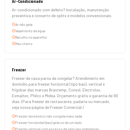
Ar-Condicionado
Ar-condicionado com defeito? Instalação, manutenção
preventiva e conserto de splits e modelos convencionais.
Ar não gela
Vazamento de água
Barulho no aparelho
Mau cheiro
Freezer
Freezer de casa parou de congelar? Atendimento em
domicílio para freezer horizontal (tipo baú), vertical e
frigobar das marcas Brastemp, Consul, Electrolux,
Esmaltec, Philco e Midea. Orçamento grátis e garantia de 90
dias. (Para freezer de restaurante, padaria ou mercado,
veja nossa página de Freezer Comercial.)
Freezer doméstico não congela mais nada
Freezer horizontal (baú) gela só de um lado
Freezer vertical com excesso de gelo nas prateleiras