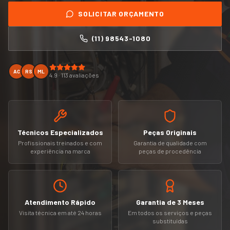
SOLICITAR ORÇAMENTO
(11) 98543-1080
AC
RS
ML
4.9 · 113 avaliações
Técnicos Especializados
Peças Originais
Profissionais treinados e com
Garantia de qualidade com
experiência na marca
peças de procedência
Atendimento Rápido
Garantia de 3 Meses
Visita técnica em até 24 horas
Em todos os serviços e peças
substituídas