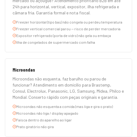
mercado ou açougue? Atendimento prioritário B2B em até
24h para horizontal, vertical, expositor, ilha refrigerada e
câmara fria. Garantia formal e nota fiscal.
Freezer horizontal (tipo baú) não congela ou perdeu temperatura
Freezer vertical comercial parou — risco de perder mercadoria
Expositor refrigerado (porta de vidro) não gela ou embaça
Ilha de congelados de supermercado com falha
Microondas
Microondas não esquenta, faz barulho ou parou de
funcionar? Atendimento em domicílio para Brastemp,
Consul, Electrolux, Panasonic, LG, Samsung, Midea, Philco e
Mondial. Conserto rápido com peças originais e garantia.
Microondas não esquenta a comida (mas liga e gira o prato)
Microondas não liga / display apagado
Faísca dentro do aparelho ao ligar
Prato giratório não gira