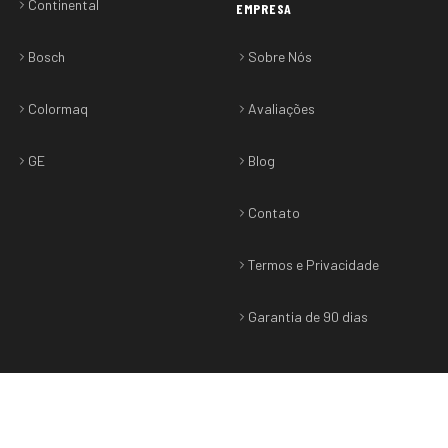
Continental
EMPRESA
Bosch
Sobre Nós
Colormaq
Avaliações
GE
Blog
Contato
Termos e Privacidade
Garantia de 90 dias
©
2026
Sabtec
. Todos os direitos reservados.
CNPJ: 45.595.241/0001-69
Termos & Privacidade
•