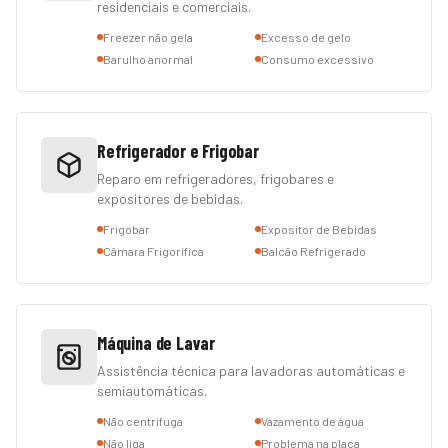
residenciais e comerciais.
Freezer não gela
Excesso de gelo
Barulho anormal
Consumo excessivo
Refrigerador e Frigobar
Reparo em refrigeradores, frigobares e
expositores de bebidas.
Frigobar
Expositor de Bebidas
Câmara Frigorífica
Balcão Refrigerado
Máquina de Lavar
Assistência técnica para lavadoras automáticas e
semiautomáticas.
Não centrifuga
Vazamento de água
Não liga
Problema na placa