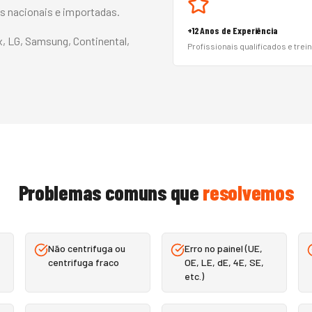
as nacionais e importadas.
+12 Anos de Experiência
x, LG, Samsung, Continental,
Profissionais qualificados e trei
Problemas comuns que
resolvemos
Não centrifuga ou
Erro no painel (UE,
centrifuga fraco
OE, LE, dE, 4E, SE,
etc.)