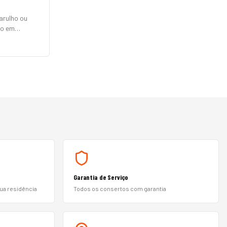
arulho ou
to em
, Electrolux,
 Philco e
ças originais
Garantia de Serviço
sua residência
Todos os consertos com garantia