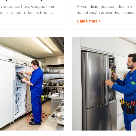
avar roupas (lava-roupas) com
Ar-condicionado com defeito? I
nsertamos todos os tipos:
manutenção preventiva e conser
omática, semi-automática,
e modelos convencionais.
Saiba Mais
ertura superior e frontal.
emp, Consul, Electrolux,
Midea, Philco, Continental e
ndimento em domicílio com
átis.