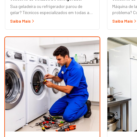
Sua geladeira ou refrigerador parou de
Máquina de l
gelar? Técnicos especializados em todas as
problema? Co
marcas e modelos: Frost Free, Duplex, Side
lavadora aut
Saiba Mais
Saiba Mais
by Side, French Door, Inverter e convencional.
tanquinho, ab
Atendimento em domicílio com orçamento
Marcas Brast
grátis.
Samsung, LG, 
Mueller. Ate
orçamento gr