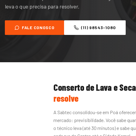
leva o que precisa para resolver.
FALE CONOSCO
(11) 98543-1080
Conserto de Lava e Sec
resolve
A Sabtec consolidou-se em Poá oferecen
mercado: previsibilidade. Você sabe quan
o técnico leva (até 30 minutos) e sabe
cada rua do Centro até a Cidade Kemel —