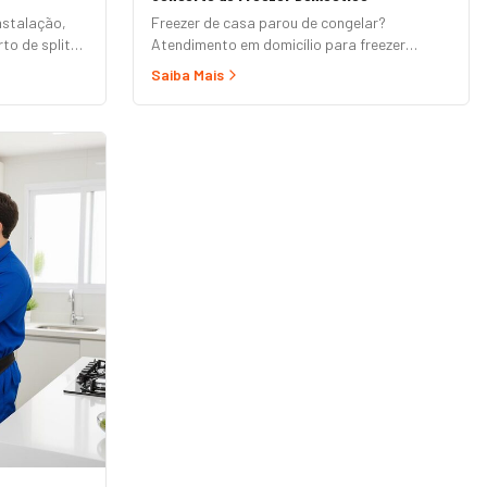
nstalação,
Freezer de casa parou de congelar?
to de splits
Atendimento em domicílio para freezer
horizontal (tipo baú), vertical e frigobar das
Saiba Mais
marcas Brastemp, Consul, Electrolux,
Esmaltec, Philco e Midea. Orçamento grátis e
garantia de 90 dias. (Para freezer de
restaurante, padaria ou mercado, veja nossa
página de Freezer Comercial.)