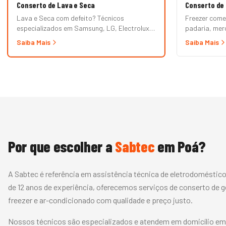
Conserto de Lava e Seca
Conserto de 
Lava e Seca com defeito? Técnicos
Freezer come
especializados em Samsung, LG, Electrolux,
padaria, me
Brastemp, Midea e demais marcas. Erros de
prioritário B
Saiba Mais
Saiba Mais
painel, não centrifuga, não seca, vazamento
vertical, exp
e mais.
fria. Garantia
Por que escolher a
Sabtec
em
Poá
?
A Sabtec é referência em assistência técnica de eletrodoméstic
de 12 anos de experiência, oferecemos serviços de conserto de ge
freezer e ar-condicionado com qualidade e preço justo.
Nossos técnicos são especializados e atendem em domicílio em 