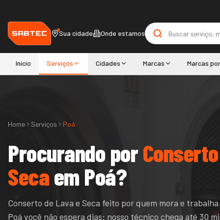
Sua cidade
Onde estamos
Início
Serviços
Cidades
Marcas
Marcas po
Home
Serviços
Poá
Procurando por
Conserto
Seca
em
Poá
?
Conserto de Lava e Seca feito por quem mora e trabalha
Poá você não espera dias: nosso técnico chega até 30 mi