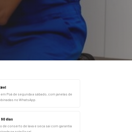
ível
em Poá de segunda a sábado, com janelas de
mbinadas no WhatsApp.
 90 dias
o de conserto de lava e seca sai com garantia
strada na nota fiscal.