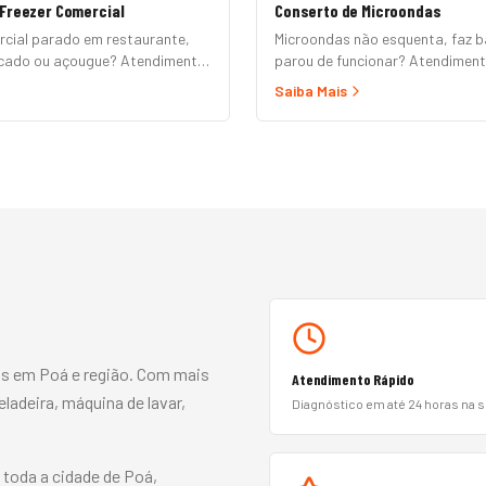
Freezer Comercial
Conserto de Microondas
rcial parado em restaurante,
Microondas não esquenta, faz b
rcado ou açougue? Atendimento
parou de funcionar? Atendimen
2B em até 24h para horizontal,
domicílio para Brastemp, Consul
Saiba Mais
ositor, ilha refrigerada e câmara
Panasonic, LG, Samsung, Midea,
 formal e nota fiscal.
Mondial. Conserto rápido com pe
e garantia.
os em Poá e região. Com mais
Atendimento Rápido
ladeira, máquina de lavar,
Diagnóstico em até 24 horas na 
toda a cidade de Poá,