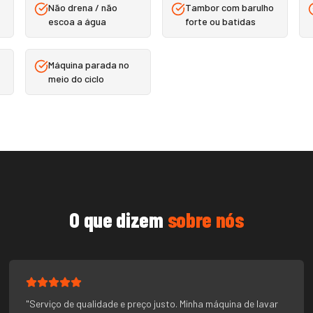
Não drena / não
Tambor com barulho
escoa a água
forte ou batidas
Máquina parada no
meio do ciclo
O que dizem
sobre nós
"
Serviço de qualidade e preço justo. Minha máquina de lavar