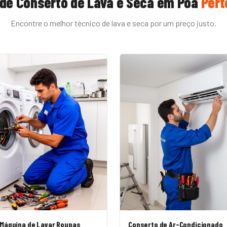
 de
Conserto de Lava e Seca
em
Poá
Pert
Encontre o melhor técnico de
lava e seca
por um preço justo.
 Máquina de Lavar Roupas
Conserto de Ar-Condicionado