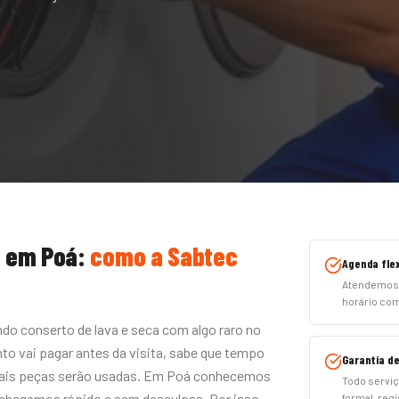
a
em
Poá
:
como a Sabtec
Agenda flex
Atendemos 
horário co
do conserto de lava e seca com algo raro no
to vai pagar antes da visita, sabe que tempo
Garantia de
 quais peças serão usadas. Em Poá conhecemos
Todo serviç
 chegamos rápido e sem desculpas. Por isso
formal, regi