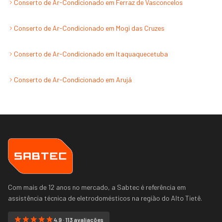
Conserto de Ar-Condicionado
em
Ferraz de Vasconcelos
Conserto de Ar-Condicionado
em
Mogi das Cruzes
Conserto de Ar-Condicionado
em
Itaquaquecetuba
Conserto de Ar-Condicionado
em
Arujá
Com mais de 12 anos no mercado, a Sabtec é referência em
assistência técnica de eletrodomésticos na região do
Alto Tietê
.
4.9 · 113 avaliações