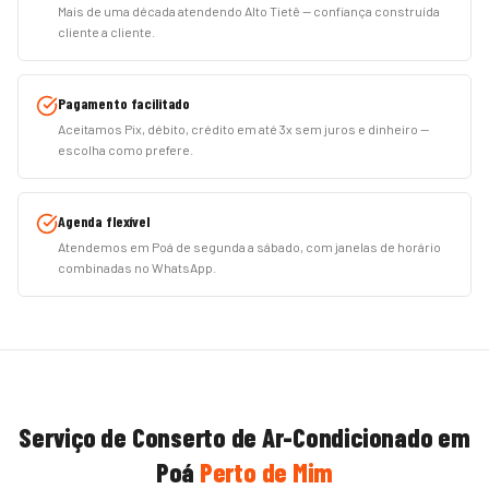
Mais de uma década atendendo Alto Tietê — confiança construída
cliente a cliente.
Pagamento facilitado
Aceitamos Pix, débito, crédito em até 3x sem juros e dinheiro —
escolha como prefere.
Agenda flexível
Atendemos em Poá de segunda a sábado, com janelas de horário
combinadas no WhatsApp.
Serviço de
Conserto de Ar-Condicionado
em
Poá
Perto de Mim