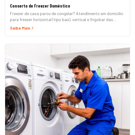
Conserto de Freezer Doméstico
Freezer de casa parou de congelar? Atendimento em domicílio
para freezer horizontal (tipo baú), vertical e frigobar das
marcas Brastemp, Consul, Electrolux, Esmaltec, Philco e
Saiba Mais
Midea. Orçamento grátis e garantia de 90 dias. (Para freezer
de restaurante, padaria ou mercado, veja nossa página de
Freezer Comercial.)