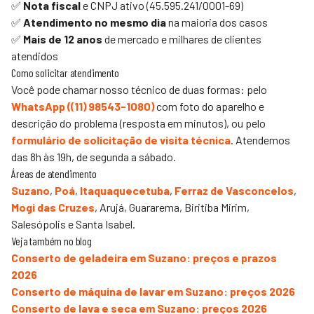
✅
Nota fiscal
e CNPJ ativo (45.595.241/0001-69)
✅
Atendimento no mesmo dia
na maioria dos casos
✅
Mais de 12 anos
de mercado e milhares de clientes
atendidos
Como solicitar atendimento
Você pode chamar nosso técnico de duas formas: pelo
WhatsApp (
(11) 98543-1080
)
com foto do aparelho e
descrição do problema (resposta em minutos), ou pelo
formulário de solicitação de visita técnica
. Atendemos
das 8h às 19h, de segunda a sábado.
Áreas de atendimento
Suzano
,
Poá
,
Itaquaquecetuba
,
Ferraz de Vasconcelos
,
Mogi das Cruzes
,
Arujá, Guararema, Biritiba Mirim,
Salesópolis e Santa Isabel.
Veja também no blog
Conserto de geladeira em Suzano: preços e prazos
2026
Conserto de máquina de lavar em Suzano: preços 2026
Conserto de lava e seca em Suzano: preços 2026