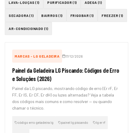
LAVA-LOUÇAS
(
1
)
PURIFICADOR
(
1
)
ADEGA
(
1
)
SECADORA
(
1
)
BAIRROS
(
1
)
FRIGOBAR
(
1
)
FREEZER
(
1
)
AR-CONDICIONADO
(
1
)
MARCAS - LG GELADEIRA
17/12/2026
Painel da Geladeira LG Piscando: Códigos de Erro
e Soluções (2026)
Painel da LG piscando, mostrando código de erro (Er rF, Er
FF, Er IS, Er CF, Er dH) ou luzes alternadas? Veja a tabela
dos códigos mais comuns e como resolver — ou quando
chamar o técnico.
código erro geladeira lg
painel lg piscando
lg er rf