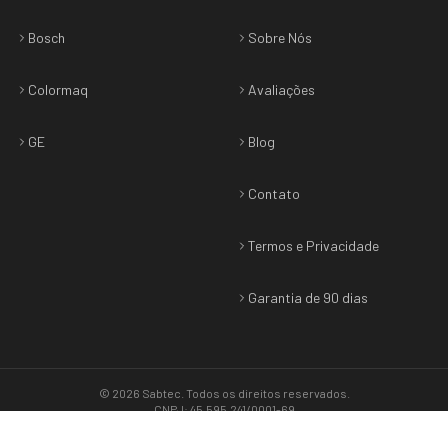
Bosch
Sobre Nós
Colormaq
Avaliações
GE
Blog
Contato
Termos e Privacidade
Garantia de 90 dias
©
2026
Sabtec
. Todos os direitos reservados.
CNPJ: 45.595.241/0001-69
Termos & Privacidade
•