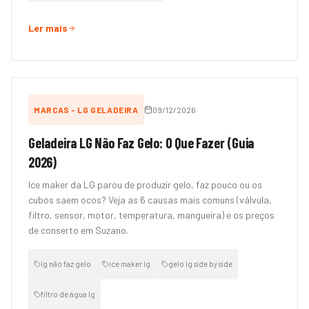
Ler mais
MARCAS - LG GELADEIRA
09/12/2026
Geladeira LG Não Faz Gelo: O Que Fazer (Guia
2026)
Ice maker da LG parou de produzir gelo, faz pouco ou os
cubos saem ocos? Veja as 6 causas mais comuns (válvula,
filtro, sensor, motor, temperatura, mangueira) e os preços
de conserto em Suzano.
lg não faz gelo
ice maker lg
gelo lg side by side
filtro de água lg