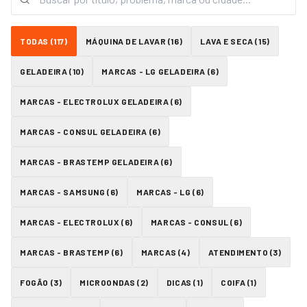
TODAS (
117
)
MÁQUINA DE LAVAR
(
16
)
LAVA E SECA
(
15
)
GELADEIRA
(
10
)
MARCAS - LG GELADEIRA
(
6
)
MARCAS - ELECTROLUX GELADEIRA
(
6
)
MARCAS - CONSUL GELADEIRA
(
6
)
MARCAS - BRASTEMP GELADEIRA
(
6
)
MARCAS - SAMSUNG
(
6
)
MARCAS - LG
(
6
)
MARCAS - ELECTROLUX
(
6
)
MARCAS - CONSUL
(
6
)
MARCAS - BRASTEMP
(
6
)
MARCAS
(
4
)
ATENDIMENTO
(
3
)
FOGÃO
(
3
)
MICROONDAS
(
2
)
DICAS
(
1
)
COIFA
(
1
)