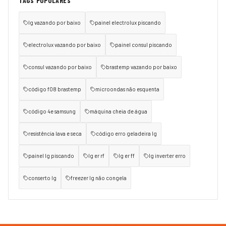
TAGS POPULARES
lg vazando por baixo
painel electrolux piscando
electrolux vazando por baixo
painel consul piscando
consul vazando por baixo
brastemp vazando por baixo
código f08 brastemp
microondas não esquenta
código 4e samsung
máquina cheia de água
resistência lava e seca
código erro geladeira lg
painel lg piscando
lg er rf
lg er ff
lg inverter erro
conserto lg
freezer lg não congela