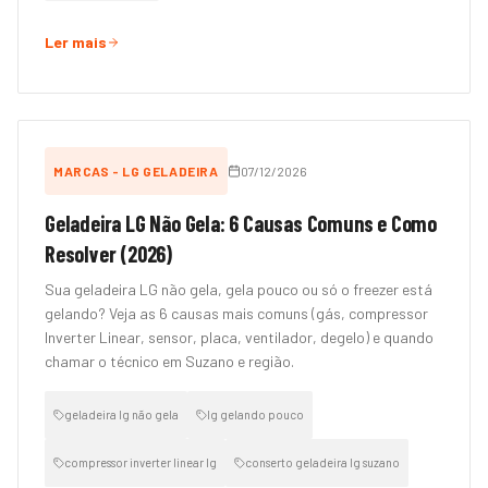
Ler mais
MARCAS - LG GELADEIRA
07/12/2026
Geladeira LG Não Gela: 6 Causas Comuns e Como
Resolver (2026)
Sua geladeira LG não gela, gela pouco ou só o freezer está
gelando? Veja as 6 causas mais comuns (gás, compressor
Inverter Linear, sensor, placa, ventilador, degelo) e quando
chamar o técnico em Suzano e região.
geladeira lg não gela
lg gelando pouco
compressor inverter linear lg
conserto geladeira lg suzano