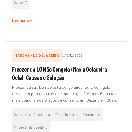
lg er ff
Ler mais
MARCAS - LG GELADEIRA
15/12/2026
Freezer da LG Não Congela (Mas a Geladeira
Gela): Causas e Solução
Freezer da sua LG não está congelando, está com gelo
grosso na parede ou só a geladeira gela? Veja as 6 causas
mais comuns e os preços de conserto em Suzano em 2026.
freezer lg não congela
lg gelo grosso
degelo lg
resistência degelo lg