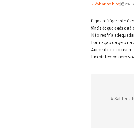
|
Voltar ao blog
20/0
O gás refrigerante é 
Sinais de que o gás está
Não resfria adequad
Formação de gelo na 
Aumento no consumo 
Em sistemas sem vaza
A Sabtec at