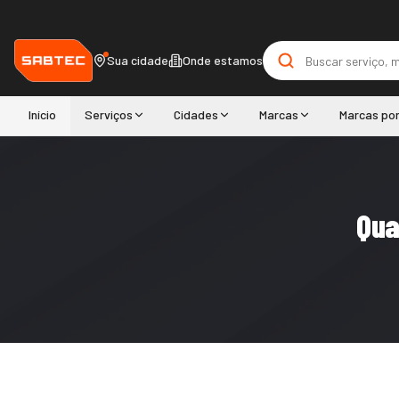
Sua cidade
Onde estamos
Início
Serviços
Cidades
Marcas
Marcas po
Qua