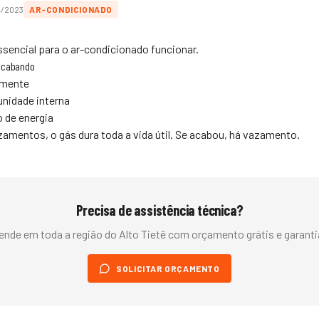
4/2023
AR-CONDICIONADO
essencial para o ar-condicionado funcionar.
 acabando
amente
unidade interna
de energia
mentos, o gás dura toda a vida útil. Se acabou, há vazamento.
Precisa de assistência técnica?
ende em toda a região do
Alto Tietê
com orçamento grátis e garantia
SOLICITAR ORÇAMENTO