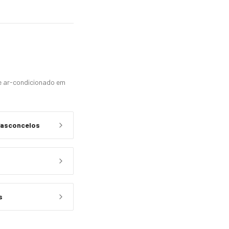
 e ar-condicionado em
Vasconcelos
s