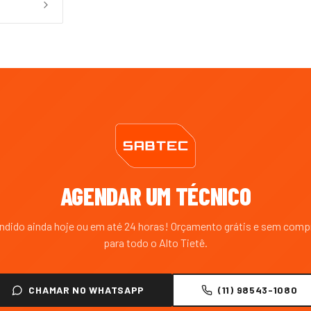
AGENDAR UM TÉCNICO
endido ainda hoje ou em até 24 horas! Orçamento grátis e sem com
para todo o
Alto Tietê
.
CHAMAR NO WHATSAPP
(11) 98543-1080