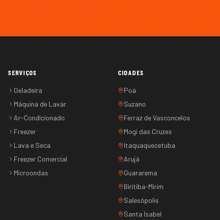
SERVIÇOS
CIDADES
Geladeira
Poá
Máquina de Lavar
Suzano
Ar-Condicionado
Ferraz de Vasconcelos
Freezer
Mogi das Cruzes
Lava e Seca
Itaquaquecetuba
Freezer Comercial
Arujá
Microondas
Guararema
Biritiba-Mirim
Salesópolis
Santa Isabel