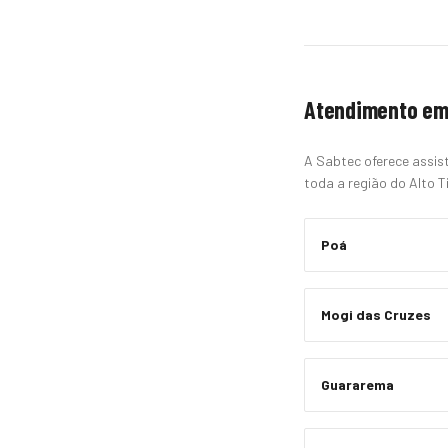
Atendimento em
A Sabtec oferece assist
toda a região do Alto Ti
Poá
Mogi das Cruzes
Guararema