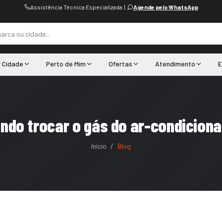
Assistência Técnica Especializada
|
Agende pelo WhatsApp
r Cidade
Perto de Mim
Ofertas
Atendimento
E
ndo trocar o gás do ar-condicion
Início
/
Blog