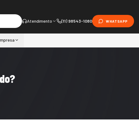
Atendimento
(11) 98543-1080
WHATSAPP
mpresa
ado?