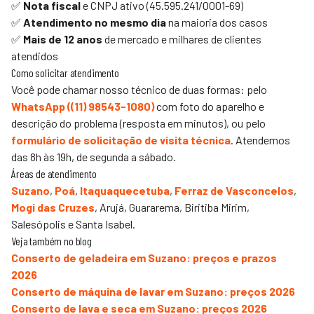
✅
Nota fiscal
e CNPJ ativo (45.595.241/0001-69)
✅
Atendimento no mesmo dia
na maioria dos casos
✅
Mais de 12 anos
de mercado e milhares de clientes
atendidos
Como solicitar atendimento
Você pode chamar nosso técnico de duas formas: pelo
WhatsApp (
(11) 98543-1080
)
com foto do aparelho e
descrição do problema (resposta em minutos), ou pelo
formulário de solicitação de visita técnica
. Atendemos
das 8h às 19h, de segunda a sábado.
Áreas de atendimento
Suzano
,
Poá
,
Itaquaquecetuba
,
Ferraz de Vasconcelos
,
Mogi das Cruzes
,
Arujá, Guararema, Biritiba Mirim,
Salesópolis e Santa Isabel.
Veja também no blog
Conserto de geladeira em Suzano: preços e prazos
2026
Conserto de máquina de lavar em Suzano: preços 2026
Conserto de lava e seca em Suzano: preços 2026