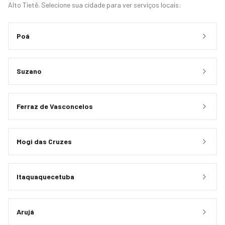
Alto Tietê. Selecione sua cidade para ver serviços locais:
Poá
Suzano
Ferraz de Vasconcelos
Mogi das Cruzes
Itaquaquecetuba
Arujá