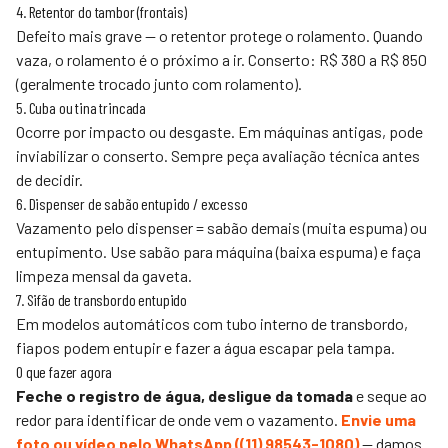
4. Retentor do tambor (frontais)
Defeito mais grave — o retentor protege o rolamento. Quando
vaza, o rolamento é o próximo a ir. Conserto: R$ 380 a R$ 850
(geralmente trocado junto com rolamento).
5. Cuba ou tina trincada
Ocorre por impacto ou desgaste. Em máquinas antigas, pode
inviabilizar o conserto. Sempre peça avaliação técnica antes
de decidir.
6. Dispenser de sabão entupido / excesso
Vazamento pelo dispenser = sabão demais (muita espuma) ou
entupimento. Use sabão para máquina (baixa espuma) e faça
limpeza mensal da gaveta.
7. Sifão de transbordo entupido
Em modelos automáticos com tubo interno de transbordo,
fiapos podem entupir e fazer a água escapar pela tampa.
O que fazer agora
Feche o registro de água, desligue da tomada
e seque ao
redor para identificar de onde vem o vazamento.
Envie uma
foto ou vídeo pelo WhatsApp (
(11) 98543-1080
)
— damos