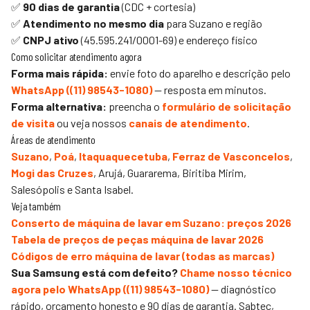
✅
90 dias de garantia
(CDC + cortesia)
✅
Atendimento no mesmo dia
para Suzano e região
✅
CNPJ ativo
(45.595.241/0001-69) e endereço físico
Como solicitar atendimento agora
Forma mais rápida:
envie foto do aparelho e descrição pelo
WhatsApp (
(11) 98543-1080
)
— resposta em minutos.
Forma alternativa:
preencha o
formulário de solicitação
de visita
ou veja nossos
canais de atendimento
.
Áreas de atendimento
Suzano
,
Poá
,
Itaquaquecetuba
,
Ferraz de Vasconcelos
,
Mogi das Cruzes
, Arujá, Guararema, Biritiba Mirim,
Salesópolis e Santa Isabel.
Veja também
Conserto de máquina de lavar em Suzano: preços 2026
Tabela de preços de peças máquina de lavar 2026
Códigos de erro máquina de lavar (todas as marcas)
Sua Samsung está com defeito?
Chame nosso técnico
agora pelo WhatsApp (
(11) 98543-1080
)
— diagnóstico
rápido, orçamento honesto e 90 dias de garantia.
Sabtec
,