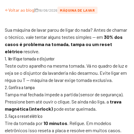
|
Voltar ao blog
16/06/2026
MÁQUINA DE LAVAR
Sua máquina de lavar parou de ligar do nada? Antes de chamar
o técnico, vale tentar alguns testes simples — em
30% dos
casos é problema na tomada, tampa ou um reset
elétrico
resolve.
1. Verifique tomada e disjuntor
Teste outro aparelho na mesma tomada. Vá no quadro de luz e
veja se o disjuntor da lavanderia não desarmou. Evite ligar em
régua ou T — máquina de lavar exige tomada exclusiva.
2. Confira a tampa
Tampa mal fechada impede a partida (sensor de segurança).
Pressione bem até ouvir o clique. Se ainda não liga, a
trava
magnética (interlock)
pode estar queimada.
3. Faça o reset elétrico
Tire da tomada por
10 minutos
. Religue. Em modelos
eletrônicos isso reseta a placa e resolve em muitos casos.