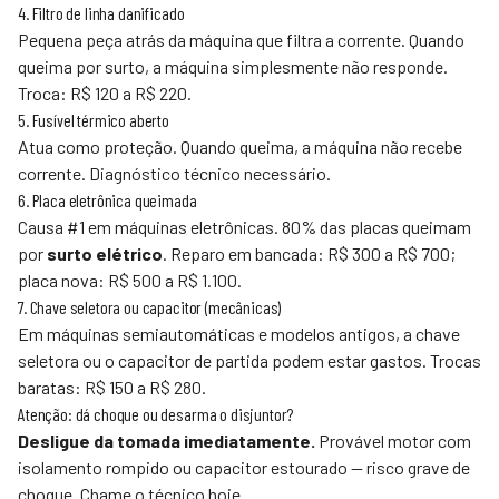
4. Filtro de linha danificado
Pequena peça atrás da máquina que filtra a corrente. Quando
queima por surto, a máquina simplesmente não responde.
Troca: R$ 120 a R$ 220.
5. Fusível térmico aberto
Atua como proteção. Quando queima, a máquina não recebe
corrente. Diagnóstico técnico necessário.
6. Placa eletrônica queimada
Causa #1 em máquinas eletrônicas. 80% das placas queimam
por
surto elétrico
. Reparo em bancada: R$ 300 a R$ 700;
placa nova: R$ 500 a R$ 1.100.
7. Chave seletora ou capacitor (mecânicas)
Em máquinas semiautomáticas e modelos antigos, a chave
seletora ou o capacitor de partida podem estar gastos. Trocas
baratas: R$ 150 a R$ 280.
Atenção: dá choque ou desarma o disjuntor?
Desligue da tomada imediatamente.
Provável motor com
isolamento rompido ou capacitor estourado — risco grave de
choque. Chame o técnico hoje.