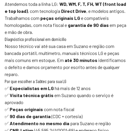
Atendemos toda a linha LG:
WD, WM, F, T, FH, WT (front load
e top load)
, com tecnologia
Direct Drive
, e modelos antigos.
Trabalhamos com
peças originais LG
e compatíveis
homologadas, com nota fiscal e
garantia de 90 dias
em peça
e mão de obra.
Diagnóstico profissional em domicílio
Nosso técnico vai até sua casa em Suzano e região com
bancada portátil, multímetro, manuais técnicos LG e peças
mais comuns em estoque. Em
até 30 minutos
identificamos
o defeito e damos orçamento por escrito antes de qualquer
reparo.
Por que escolher a
Sabtec
para sua LG
✅
Especialistas em LG
há mais de 12 anos
✅
Visita técnica grátis
em Suzano quando o serviço é
aprovado
✅
Peças originais
com nota fiscal
✅
90 dias de garantia
(CDC + cortesia)
✅
Atendimento no mesmo dia
para Suzano e região
✅
CNPJ ativo
(45.595.241/0001-69) e endereço físico