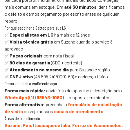
mais comuns em estoque. Em
até 30 minutos
identificamos
o defeito e damos orçamento por escrito antes de qualquer
reparo.
Por que escolher a
Sabtec
para sua LG
✅
Especialistas em LG
há mais de 12 anos
✅
Visita técnica grátis
em Suzano quando o serviço é
aprovado
✅
Peças originais
com nota fiscal
✅
90 dias de garantia
(CDC + cortesia)
✅
Atendimento no mesmo dia
para Suzano e região
✅
CNPJ ativo
(45.595.241/0001-69) e endereço físico
Como solicitar atendimento agora
Forma mais rápida:
envie foto do aparelho e descrição pelo
WhatsApp (
(11) 98543-1080
)
— resposta em minutos.
Forma alternativa:
preencha o
formulário de solicitação
de visita
ou veja nossos
canais de atendimento
.
Áreas de atendimento
Suzano
,
Poá
,
Itaquaquecetuba
,
Ferraz de Vasconcelos
,