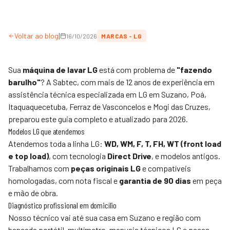
|
Voltar ao blog
16/10/2026
MARCAS - LG
Sua
máquina de lavar LG
está com problema de
"fazendo
barulho"
? A
Sabtec
, com mais de 12 anos de experiência em
assistência técnica especializada em LG em Suzano, Poá,
Itaquaquecetuba, Ferraz de Vasconcelos e Mogi das Cruzes,
preparou este guia completo e atualizado para 2026.
Modelos LG que atendemos
Atendemos toda a linha LG:
WD, WM, F, T, FH, WT (front load
e top load)
, com tecnologia
Direct Drive
, e modelos antigos.
Trabalhamos com
peças originais LG
e compatíveis
homologadas, com nota fiscal e
garantia de 90 dias
em peça
e mão de obra.
Diagnóstico profissional em domicílio
Nosso técnico vai até sua casa em Suzano e região com
bancada portátil, multímetro, manuais técnicos LG e peças