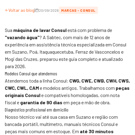
|
Voltar ao blog
20/09/2026
MARCAS - CONSUL
Sua
máquina de lavar Consul
está com problema de
"vazando água"
? A
Sabtec
, com mais de 12 anos de
experiência em assistência técnica especializada em Consul
em Suzano, Poá, Itaquaquecetuba, Ferraz de Vasconcelos e
Mogi das Cruzes, preparou este guia completo e atualizado
para 2026.
Modelos Consul que atendemos
Atendemos toda a linha Consul:
CWG, CWE, CWB, CWH, CWS,
CWC, CWL, CAM
e modelos antigos. Trabalhamos com
peças
originais Consul
e compatíveis homologadas, com nota
fiscal e
garantia de 90 dias
em peça e mão de obra.
Diagnóstico profissional em domicílio
Nosso técnico vai até sua casa em Suzano e região com
bancada portátil, multímetro, manuais técnicos Consul e
peças mais comuns em estoque. Em
até 30 minutos