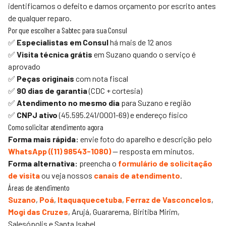
identificamos o defeito e damos orçamento por escrito antes
de qualquer reparo.
Por que escolher a
Sabtec
para sua Consul
✅
Especialistas em Consul
há mais de 12 anos
✅
Visita técnica grátis
em Suzano quando o serviço é
aprovado
✅
Peças originais
com nota fiscal
✅
90 dias de garantia
(CDC + cortesia)
✅
Atendimento no mesmo dia
para Suzano e região
✅
CNPJ ativo
(45.595.241/0001-69) e endereço físico
Como solicitar atendimento agora
Forma mais rápida:
envie foto do aparelho e descrição pelo
WhatsApp (
(11) 98543-1080
)
— resposta em minutos.
Forma alternativa:
preencha o
formulário de solicitação
de visita
ou veja nossos
canais de atendimento
.
Áreas de atendimento
Suzano
,
Poá
,
Itaquaquecetuba
,
Ferraz de Vasconcelos
,
Mogi das Cruzes
, Arujá, Guararema, Biritiba Mirim,
Salesópolis e Santa Isabel.