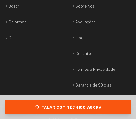
Bosch
Sobre Nós
Colormaq
Avaliações
GE
Blog
Contato
Termos e Privacidade
Garantia de 90 dias
FALAR COM TÉCNICO AGORA
©
2026
Sabtec
. Todos os direitos reservados.
CNPJ: 45.595.241/0001-69
Termos & Privacidade
•