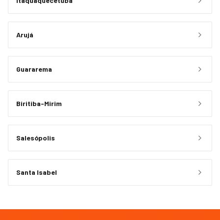
Itaquaquecetuba
Arujá
Guararema
Biritiba-Mirim
Salesópolis
Santa Isabel