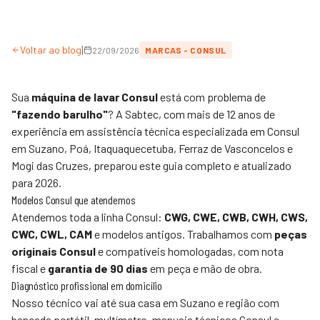
|
Voltar ao blog
22/09/2026
MARCAS - CONSUL
Sua
máquina de lavar Consul
está com problema de
"fazendo barulho"
? A
Sabtec
, com mais de 12 anos de
experiência em assistência técnica especializada em Consul
em Suzano, Poá, Itaquaquecetuba, Ferraz de Vasconcelos e
Mogi das Cruzes, preparou este guia completo e atualizado
para 2026.
Modelos Consul que atendemos
Atendemos toda a linha Consul:
CWG, CWE, CWB, CWH, CWS,
CWC, CWL, CAM
e modelos antigos. Trabalhamos com
peças
originais Consul
e compatíveis homologadas, com nota
fiscal e
garantia de 90 dias
em peça e mão de obra.
Diagnóstico profissional em domicílio
Nosso técnico vai até sua casa em Suzano e região com
bancada portátil, multímetro, manuais técnicos Consul e