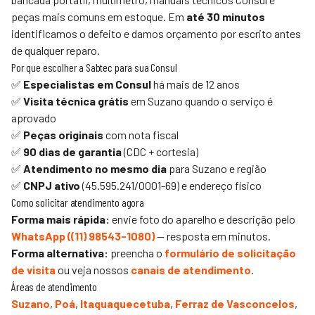
peças mais comuns em estoque. Em
até 30 minutos
identificamos o defeito e damos orçamento por escrito antes
de qualquer reparo.
Por que escolher a
Sabtec
para sua Consul
✅
Especialistas em Consul
há mais de 12 anos
✅
Visita técnica grátis
em Suzano quando o serviço é
aprovado
✅
Peças originais
com nota fiscal
✅
90 dias de garantia
(CDC + cortesia)
✅
Atendimento no mesmo dia
para Suzano e região
✅
CNPJ ativo
(45.595.241/0001-69) e endereço físico
Como solicitar atendimento agora
Forma mais rápida:
envie foto do aparelho e descrição pelo
WhatsApp (
(11) 98543-1080
)
— resposta em minutos.
Forma alternativa:
preencha o
formulário de solicitação
de visita
ou veja nossos
canais de atendimento
.
Áreas de atendimento
Suzano
,
Poá
,
Itaquaquecetuba
,
Ferraz de Vasconcelos
,