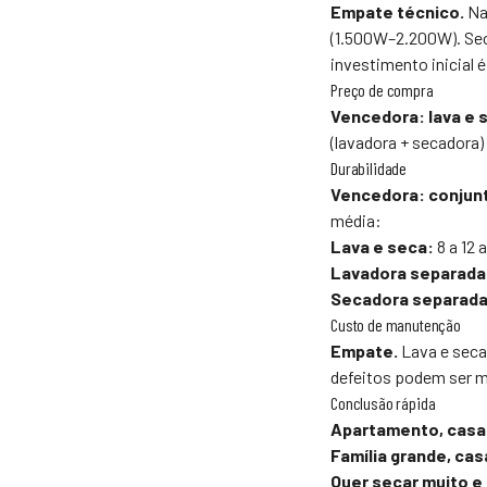
Empate técnico.
Na
(1.500W–2.200W). Se
investimento inicial é
Preço de compra
Vencedora: lava e 
(lavadora + secadora
Durabilidade
Vencedora: conjun
média:
Lava e seca:
8 a 12 
Lavadora separada
Secadora separada
Custo de manutenção
Empate.
Lava e seca
defeitos podem ser m
Conclusão rápida
Apartamento, casal
Família grande, cas
Quer secar muito e 