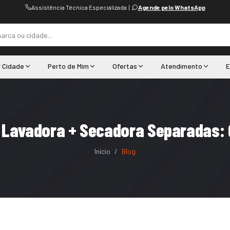
Assistência Técnica Especializada
|
Agende pelo WhatsApp
r Cidade
Perto de Mim
Ofertas
Atendimento
E
 Lavadora + Secadora Separadas: 
Início
/
Blog