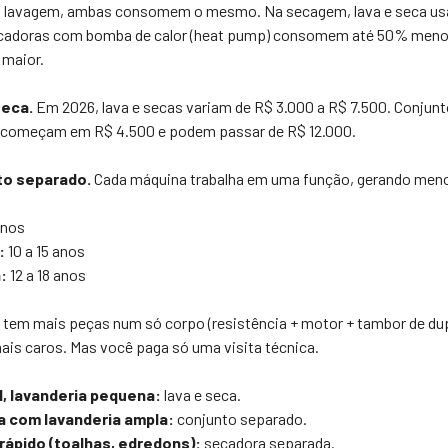
 lavagem, ambas consomem o mesmo. Na secagem, lava e seca usa
cadoras com bomba de calor (heat pump) consomem até 50% meno
 maior.
seca.
Em 2026, lava e secas variam de R$ 3.000 a R$ 7.500. Conjun
) começam em R$ 4.500 e podem passar de R$ 12.000.
to separado.
Cada máquina trabalha em uma função, gerando menos
anos
:
10 a 15 anos
:
12 a 18 anos
 tem mais peças num só corpo (resistência + motor + tambor de dup
ais caros. Mas você paga só uma visita técnica.
, lavanderia pequena:
lava e seca.
a com lavanderia ampla:
conjunto separado.
rápido (toalhas, edredons):
secadora separada.