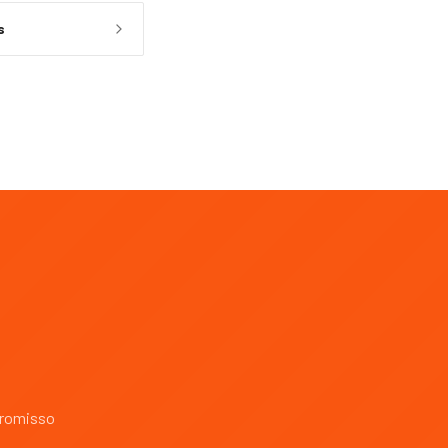
s
promisso