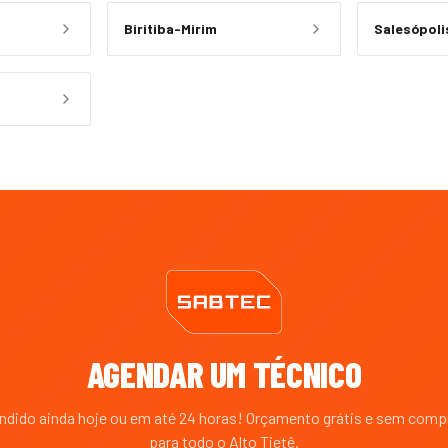
Biritiba-Mirim
Salesópoli
AGENDAR UM TÉCNICO
endido ainda hoje ou em até 24 horas! Orçamento grátis e sem com
para todo o
Alto Tietê
.