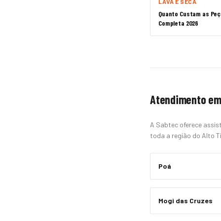
LAVA E SECA
Quanto Custam as Peça
Completa 2026
Atendimento em
A Sabtec oferece assist
toda a região do Alto Ti
Poá
Mogi das Cruzes