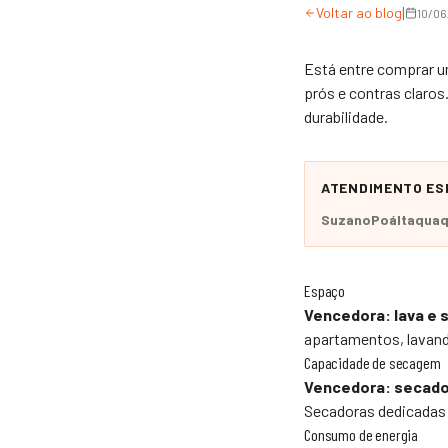
|
Voltar ao blog
10/0
Está entre comprar 
prós e contras claro
durabilidade.
ATENDIMENTO ESP
Suzano
Poá
Itaqua
Espaço
Vencedora: lava e 
apartamentos, lavand
Capacidade de secagem
Vencedora: secado
Secadoras dedicadas
Consumo de energia