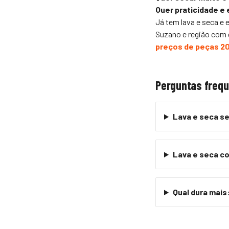
Quer praticidade e
Já tem lava e seca e e
Suzano e região com d
preços de peças 2
Perguntas freq
Lava e seca se
Lava e seca c
Qual dura mais