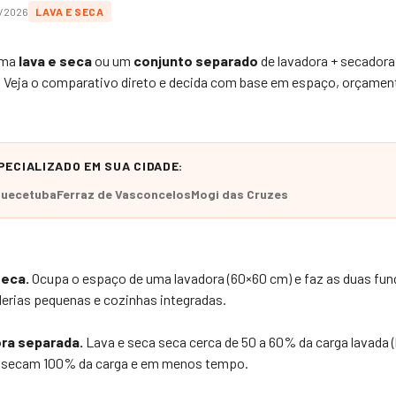
6/2026
LAVA E SECA
uma
lava e seca
ou um
conjunto separado
de lavadora + secador
s. Veja o comparativo direto e decida com base em espaço, orçame
ECIALIZADO EM SUA CIDADE:
quecetuba
Ferraz de Vasconcelos
Mogi das Cruzes
seca.
Ocupa o espaço de uma lavadora (60×60 cm) e faz as duas fun
erias pequenas e cozinhas integradas.
ra separada.
Lava e seca seca cerca de 50 a 60% da carga lavada (l
 secam 100% da carga e em menos tempo.