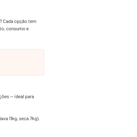
a? Cada opção tem
nto, consumo e
ções — ideal para
ava 11kg, seca 7kg).