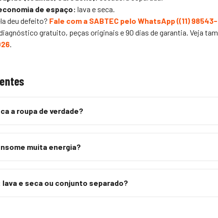
 economia de espaço:
lava e seca.
la deu defeito?
Fale com a SABTEC pelo WhatsApp (
(11) 98543
iagnóstico gratuito, peças originais e 90 dias de garantia. Veja t
026
.
uentes
ca a roupa de verdade?
onsome muita energia?
: lava e seca ou conjunto separado?