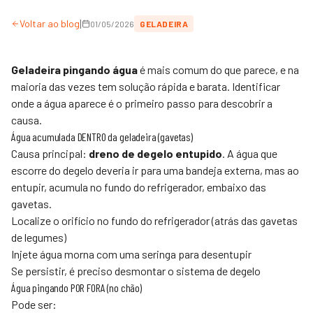
|
Voltar ao blog
01/05/2026
GELADEIRA
Geladeira pingando água
é mais comum do que parece, e na
maioria das vezes tem solução rápida e barata. Identificar
onde a água aparece é o primeiro passo para descobrir a
causa.
Água acumulada DENTRO da geladeira (gavetas)
Causa principal:
dreno de degelo entupido
. A água que
escorre do degelo deveria ir para uma bandeja externa, mas ao
entupir, acumula no fundo do refrigerador, embaixo das
gavetas.
Localize o orifício no fundo do refrigerador (atrás das gavetas
de legumes)
Injete água morna com uma seringa para desentupir
Se persistir, é preciso desmontar o sistema de degelo
Água pingando POR FORA (no chão)
Pode ser: