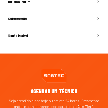
Biritiba-Mirim
Salesópolis
Santa Isabel
AGENDAR UM TÉCNICO
Seja atendido ainda hoje ou em até 24 horas! Orçamento
grátis e sem compromisso para todo o
Alto Tietê
.