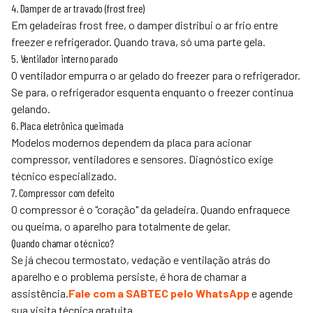
4. Damper de ar travado (frost free)
Em geladeiras frost free, o damper distribui o ar frio entre
freezer e refrigerador. Quando trava, só uma parte gela.
5. Ventilador interno parado
O ventilador empurra o ar gelado do freezer para o refrigerador.
Se para, o refrigerador esquenta enquanto o freezer continua
gelando.
6. Placa eletrônica queimada
Modelos modernos dependem da placa para acionar
compressor, ventiladores e sensores. Diagnóstico exige
técnico especializado.
7. Compressor com defeito
O compressor é o "coração" da geladeira. Quando enfraquece
ou queima, o aparelho para totalmente de gelar.
Quando chamar o técnico?
Se já checou termostato, vedação e ventilação atrás do
aparelho e o problema persiste, é hora de chamar a
assistência.
Fale com a SABTEC pelo WhatsApp
e agende
sua visita técnica gratuita.