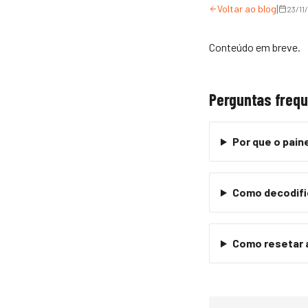
|
Voltar ao blog
23/11
Conteúdo em breve.
Perguntas freq
Por que o pain
Como decodific
Como resetar a