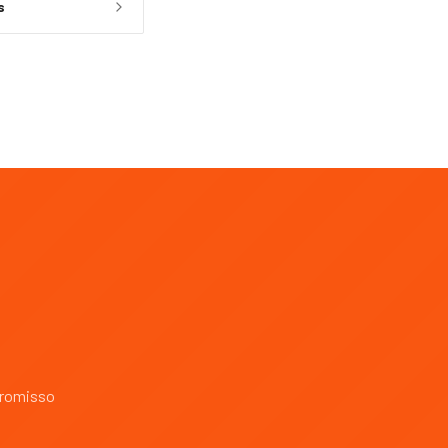
s
promisso