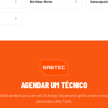
Biritiba-Mirim
Salesópoli
AGENDAR UM TÉCNICO
endido ainda hoje ou em até 24 horas! Orçamento grátis e sem com
para todo o
Alto Tietê
.