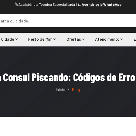
Assistência Técnica Especializada
|
Agende pelo WhatsApp
r Cidade
Perto de Mim
Ofertas
Atendimento
E
a Consul Piscando: Códigos de Err
Início
/
Blog