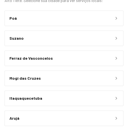
Alto Tietê. Selecione sua cidade para ver serviços locais:
Poá
Suzano
Ferraz de Vasconcelos
Mogi das Cruzes
Itaquaquecetuba
Arujá