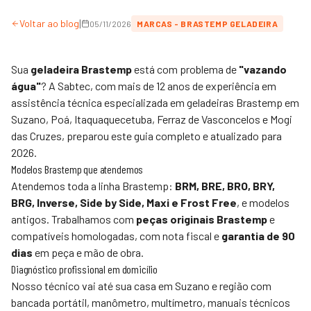
|
Voltar ao blog
05/11/2026
MARCAS - BRASTEMP GELADEIRA
Sua
geladeira Brastemp
está com problema de
"vazando
água"
? A
Sabtec
, com mais de 12 anos de experiência em
assistência técnica especializada em geladeiras Brastemp em
Suzano, Poá, Itaquaquecetuba, Ferraz de Vasconcelos e Mogi
das Cruzes, preparou este guia completo e atualizado para
2026.
Modelos Brastemp que atendemos
Atendemos toda a linha Brastemp:
BRM, BRE, BRO, BRY,
BRG, Inverse, Side by Side, Maxi e Frost Free
, e modelos
antigos. Trabalhamos com
peças originais Brastemp
e
compatíveis homologadas, com nota fiscal e
garantia de 90
dias
em peça e mão de obra.
Diagnóstico profissional em domicílio
Nosso técnico vai até sua casa em Suzano e região com
bancada portátil, manômetro, multímetro, manuais técnicos