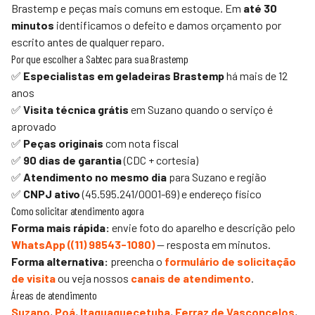
Brastemp e peças mais comuns em estoque. Em
até 30
minutos
identificamos o defeito e damos orçamento por
escrito antes de qualquer reparo.
Por que escolher a
Sabtec
para sua Brastemp
✅
Especialistas em geladeiras Brastemp
há mais de 12
anos
✅
Visita técnica grátis
em Suzano quando o serviço é
aprovado
✅
Peças originais
com nota fiscal
✅
90 dias de garantia
(CDC + cortesia)
✅
Atendimento no mesmo dia
para Suzano e região
✅
CNPJ ativo
(45.595.241/0001-69) e endereço físico
Como solicitar atendimento agora
Forma mais rápida:
envie foto do aparelho e descrição pelo
WhatsApp (
(11) 98543-1080
)
— resposta em minutos.
Forma alternativa:
preencha o
formulário de solicitação
de visita
ou veja nossos
canais de atendimento
.
Áreas de atendimento
Suzano
,
Poá
,
Itaquaquecetuba
,
Ferraz de Vasconcelos
,