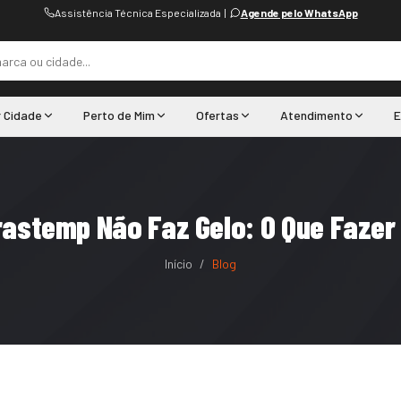
Assistência Técnica Especializada
|
Agende pelo WhatsApp
r Cidade
Perto de Mim
Ofertas
Atendimento
E
rastemp Não Faz Gelo: O Que Fazer
Início
/
Blog