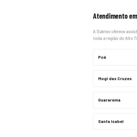
Atendimento em
A Sabtec oferece assist
toda a região do Alto Ti
Poá
Mogi das Cruzes
Guararema
Santa Isabel