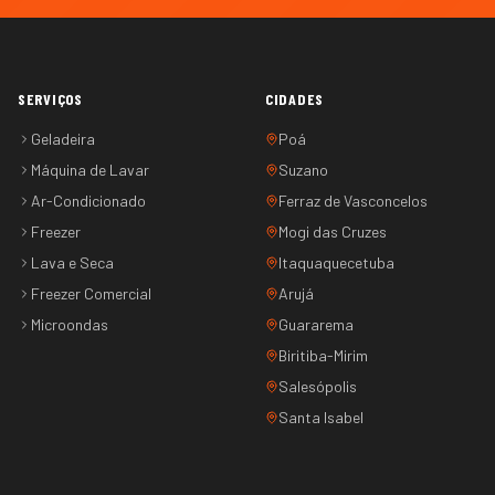
SERVIÇOS
CIDADES
Geladeira
Poá
Máquina de Lavar
Suzano
Ar-Condicionado
Ferraz de Vasconcelos
Freezer
Mogi das Cruzes
Lava e Seca
Itaquaquecetuba
Freezer Comercial
Arujá
Microondas
Guararema
Biritiba-Mirim
Salesópolis
Santa Isabel