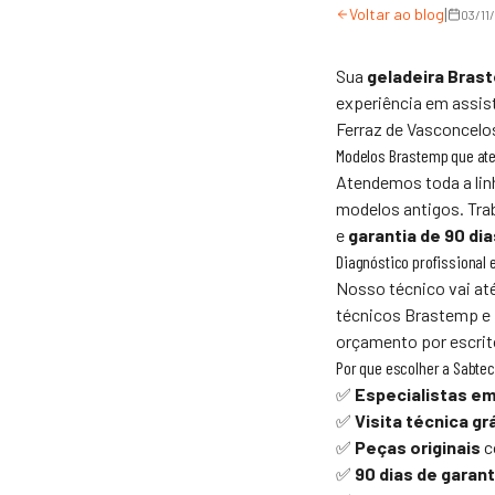
|
Voltar ao blog
03/11
Sua
geladeira Bras
experiência em assis
Ferraz de Vasconcelos
Modelos Brastemp que a
Atendemos toda a li
modelos antigos. Tr
e
garantia de 90 dia
Diagnóstico profissional 
Nosso técnico vai at
técnicos Brastemp e
orçamento por escrito
Por que escolher a
Sabte
✅
Especialistas e
✅
Visita técnica gr
✅
Peças originais
c
✅
90 dias de garant