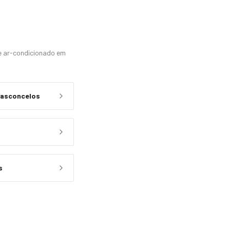
 e ar-condicionado em
Vasconcelos
s