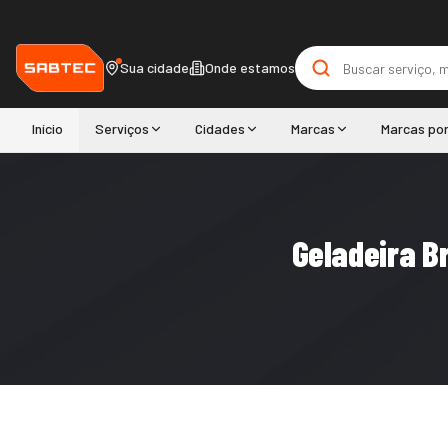
Sua cidade
Onde estamos
Início
Serviços
Cidades
Marcas
Marcas po
Geladeira B