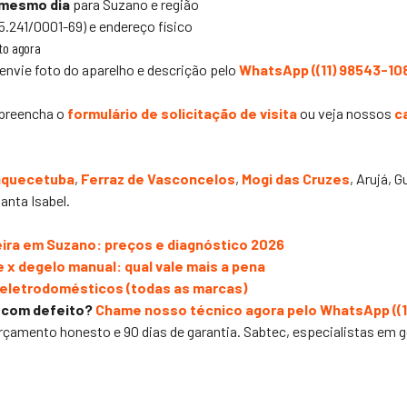
 mesmo dia
para Suzano e região
5.241/0001-69) e endereço físico
to agora
envie foto do aparelho e descrição pelo
WhatsApp (
(11) 98543-10
preencha o
formulário de solicitação de visita
ou veja nossos
c
aquecetuba
,
Ferraz de Vasconcelos
,
Mogi das Cruzes
, Arujá, 
anta Isabel.
ira em Suzano: preços e diagnóstico 2026
e x degelo manual: qual vale mais a pena
 eletrodomésticos (todas as marcas)
 com defeito?
Chame nosso técnico agora pelo WhatsApp (
(
orçamento honesto e 90 dias de garantia.
Sabtec
, especialistas em 