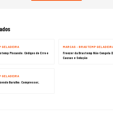
nados
P GELADEIRA
MARCAS - BRASTEMP GELADEIR
astemp Piscando: Códigos de Erro e
Freezer da Brastemp Não Congela (M
Causas e Solução
P GELADEIRA
zendo Barulho: Compressor,