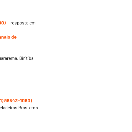
80
)
— resposta em
anais de
Guararema, Biritiba
11) 98543-1080
)
—
geladeiras Brastemp