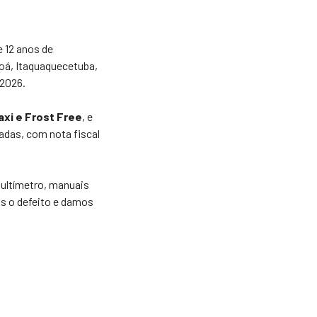
e 12 anos de
oá, Itaquaquecetuba,
 2026.
axi e Frost Free
, e
das, com nota fiscal
ultímetro, manuais
s o defeito e damos