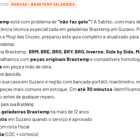
/2026
MARCAS - BRASTEMP GELADEIRA
temp
está com problema de
"não faz gelo"
? A
Sabtec
, com mais d
tência técnica especializada em geladeiras Brastemp em Suzano, P
 e Mogi das Cruzes, preparou este guia completo e atualizado para
tendemos
nha Brastemp:
BRM, BRE, BRO, BRY, BRG, Inverse, Side by Side, M
abalhamos com
peças originais Brastemp
e compatíveis homologa
s
em peça e mão de obra.
em domicílio
é sua casa em Suzano e região com bancada portátil, manômetro, m
 peças mais comuns em estoque. Em
até 30 minutos
identificamo
 antes de qualquer reparo.
c
para sua Brastemp
m geladeiras Brastemp
há mais de 12 anos
átis
em Suzano quando o serviço é aprovado
om nota fiscal
ia
(CDC + cortesia)