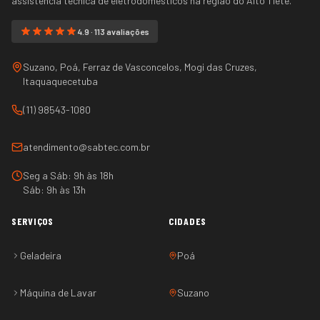
assistência técnica de eletrodomésticos na região do
Alto Tietê
.
4.9 · 113 avaliações
Suzano, Poá, Ferraz de Vasconcelos, Mogi das Cruzes,
Itaquaquecetuba
(11) 98543-1080
atendimento@sabtec.com.br
Seg a Sáb: 9h às 18h
Sáb: 9h às 13h
SERVIÇOS
CIDADES
Geladeira
Poá
Máquina de Lavar
Suzano