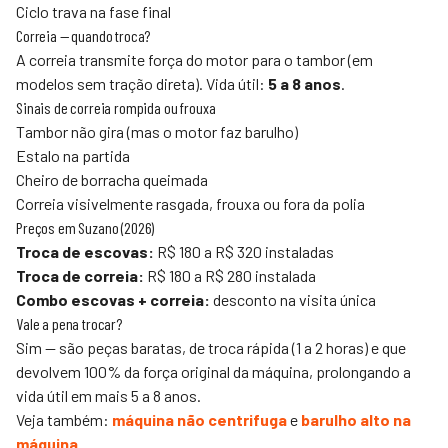
Ciclo trava na fase final
Correia — quando troca?
A correia transmite força do motor para o tambor (em
modelos sem tração direta). Vida útil:
5 a 8 anos
.
Sinais de correia rompida ou frouxa
Tambor não gira (mas o motor faz barulho)
Estalo na partida
Cheiro de borracha queimada
Correia visivelmente rasgada, frouxa ou fora da polia
Preços em Suzano (2026)
Troca de escovas:
R$ 180 a R$ 320 instaladas
Troca de correia:
R$ 180 a R$ 280 instalada
Combo escovas + correia:
desconto na visita única
Vale a pena trocar?
Sim — são peças baratas, de troca rápida (1 a 2 horas) e que
devolvem 100% da força original da máquina, prolongando a
vida útil em mais 5 a 8 anos.
Veja também:
máquina não centrifuga
e
barulho alto na
máquina
.