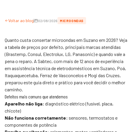
|
Voltar ao blog
02/08/2026
MICROONDAS
Quanto custa consertar microondas em Suzano em 2026? Veja
a tabela de preços por defeito, principais marcas atendidas
(Brastemp, Consul, Electrolux, LG, Panasonic) e quando vale a
pena o reparo. A
Sabtec
, com mais de 12 anos de experiência
em assistência técnica de eletrodomésticos em Suzano, Poá,
Itaquaquecetuba, Ferraz de Vasconcelos e Mogi das Cruzes,
preparou este guia direto e prático para você decidir o melhor
caminho.
Defeitos mais comuns que atendemos
Aparelho não liga:
diagnóstico elétrico (fusível, placa,
chicote)
Não funciona corretamente:
sensores, termostatos e
componentes de potência
Barulho ou vibração:
rolamentos, motor, ventiladores e