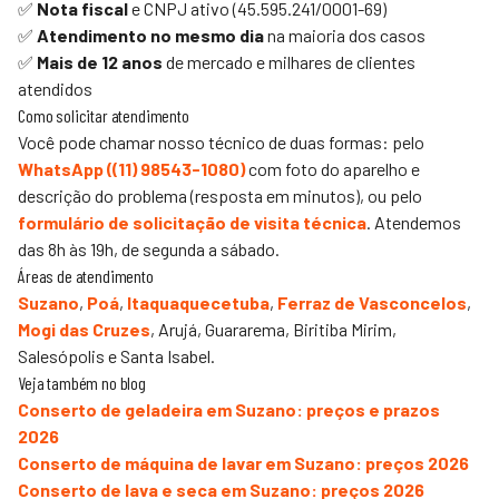
✅
Nota fiscal
e CNPJ ativo (45.595.241/0001-69)
✅
Atendimento no mesmo dia
na maioria dos casos
✅
Mais de 12 anos
de mercado e milhares de clientes
atendidos
Como solicitar atendimento
Você pode chamar nosso técnico de duas formas: pelo
WhatsApp (
(11) 98543-1080
)
com foto do aparelho e
descrição do problema (resposta em minutos), ou pelo
formulário de solicitação de visita técnica
. Atendemos
das 8h às 19h, de segunda a sábado.
Áreas de atendimento
Suzano
,
Poá
,
Itaquaquecetuba
,
Ferraz de Vasconcelos
,
Mogi das Cruzes
,
Arujá, Guararema, Biritiba Mirim,
Salesópolis e Santa Isabel.
Veja também no blog
Conserto de geladeira em Suzano: preços e prazos
2026
Conserto de máquina de lavar em Suzano: preços 2026
Conserto de lava e seca em Suzano: preços 2026