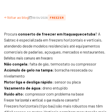
|
Voltar ao blog
18/04/2026
FREEZER
Procura
conserto de freezer em Itaquaquecetuba
? A
Sabtec
é especializada em freezers horizontais e verticais,
atendendo desde modelos residenciais até equipamentos
comerciais de padarias, açougues, mercados e restaurantes.
Defeitos mais comuns em freezers
Não congela:
falta de gás, termostato ou compressor
Acúmulo de gelo na tampa:
borracha ressecada ou
nivelamento
Motor liga e desliga rápido:
sensor ou placa
Vazamento de água:
dreno entupido
Ruído alto:
compressor com problema na base
Freezer horizontal x vertical: o que muda no conserto?
Freezers horizontais (tipo baú) são mais robustos mas têm
difícil acesso ao motor. Verticais permitem manutenção mais