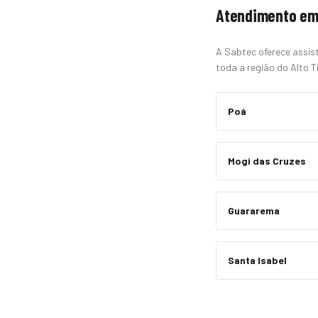
Atendimento em
A Sabtec oferece assist
toda a região do Alto Ti
Poá
Mogi das Cruzes
Guararema
Santa Isabel