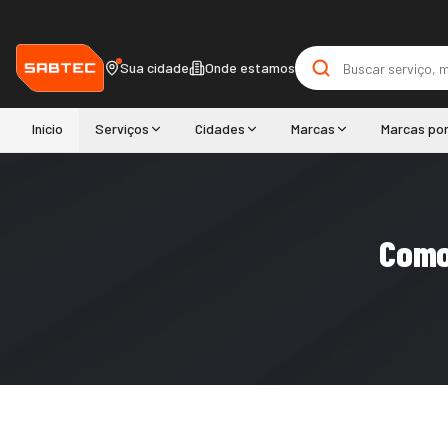
Sua cidade
Onde estamos
Início
Serviços
Cidades
Marcas
Marcas po
Como