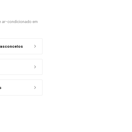
 e ar-condicionado em
Vasconcelos
s