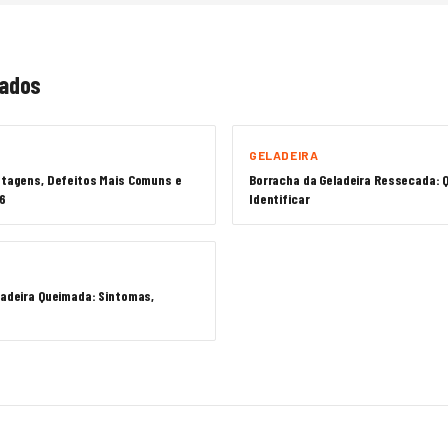
nados
GELADEIRA
antagens, Defeitos Mais Comuns e
Borracha da Geladeira Ressecada: 
6
Identificar
ladeira Queimada: Sintomas,