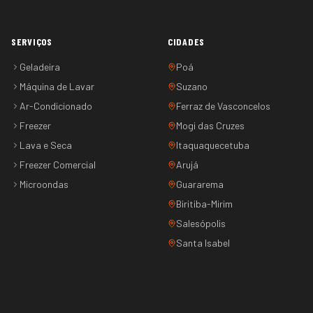
SERVIÇOS
CIDADES
Geladeira
Poá
Máquina de Lavar
Suzano
Ar-Condicionado
Ferraz de Vasconcelos
Freezer
Mogi das Cruzes
Lava e Seca
Itaquaquecetuba
Freezer Comercial
Arujá
Microondas
Guararema
Biritiba-Mirim
Salesópolis
Santa Isabel