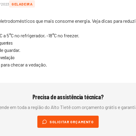
/2023
GELADEIRA
 eletrodomésticos que mais consome energia. Veja dicas para reduz
 a 5°C no refrigerador, -18°C no freezer.
 quentes
de guardar.
e vedação
 para checar a vedação.
Precisa de assistência técnica?
ende em toda a região do
Alto Tietê
com orçamento grátis e garantia
SOLICITAR ORÇAMENTO