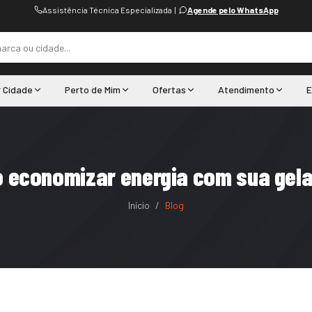
Assistência Técnica Especializada
|
Agende pelo WhatsApp
r Cidade
Perto de Mim
Ofertas
Atendimento
E
 economizar energia com sua gela
Início
/
Blog