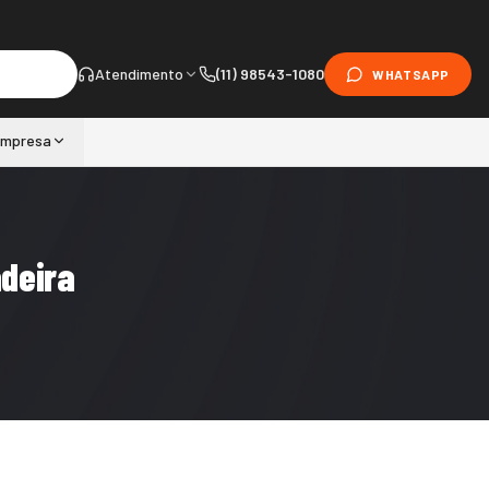
Atendimento
(11) 98543-1080
WHATSAPP
mpresa
deira