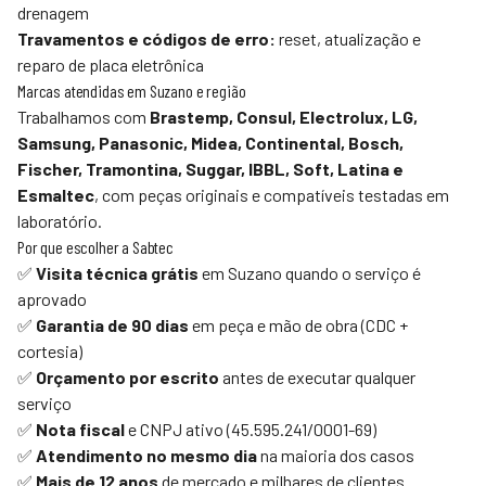
drenagem
Travamentos e códigos de erro:
reset, atualização e
reparo de placa eletrônica
Marcas atendidas em Suzano e região
Trabalhamos com
Brastemp, Consul, Electrolux, LG,
Samsung, Panasonic, Midea, Continental, Bosch,
Fischer, Tramontina, Suggar, IBBL, Soft, Latina e
Esmaltec
, com peças originais e compatíveis testadas em
laboratório.
Por que escolher a
Sabtec
✅
Visita técnica grátis
em Suzano quando o serviço é
aprovado
✅
Garantia de 90 dias
em peça e mão de obra (CDC +
cortesia)
✅
Orçamento por escrito
antes de executar qualquer
serviço
✅
Nota fiscal
e CNPJ ativo (45.595.241/0001-69)
✅
Atendimento no mesmo dia
na maioria dos casos
✅
Mais de 12 anos
de mercado e milhares de clientes