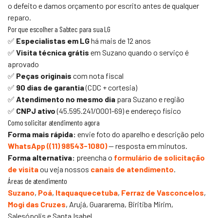
o defeito e damos orçamento por escrito antes de qualquer
reparo.
Por que escolher a
Sabtec
para sua LG
✅
Especialistas em LG
há mais de 12 anos
✅
Visita técnica grátis
em Suzano quando o serviço é
aprovado
✅
Peças originais
com nota fiscal
✅
90 dias de garantia
(CDC + cortesia)
✅
Atendimento no mesmo dia
para Suzano e região
✅
CNPJ ativo
(45.595.241/0001-69) e endereço físico
Como solicitar atendimento agora
Forma mais rápida:
envie foto do aparelho e descrição pelo
WhatsApp (
(11) 98543-1080
)
— resposta em minutos.
Forma alternativa:
preencha o
formulário de solicitação
de visita
ou veja nossos
canais de atendimento
.
Áreas de atendimento
Suzano
,
Poá
,
Itaquaquecetuba
,
Ferraz de Vasconcelos
,
Mogi das Cruzes
, Arujá, Guararema, Biritiba Mirim,
Salesópolis e Santa Isabel.