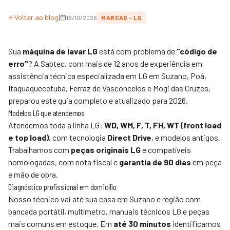
|
Voltar ao blog
18/10/2026
MARCAS - LG
Sua
máquina de lavar LG
está com problema de
"código de
erro"
? A
Sabtec
, com mais de 12 anos de experiência em
assistência técnica especializada em LG em Suzano, Poá,
Itaquaquecetuba, Ferraz de Vasconcelos e Mogi das Cruzes,
preparou este guia completo e atualizado para 2026.
Modelos LG que atendemos
Atendemos toda a linha LG:
WD, WM, F, T, FH, WT (front load
e top load)
, com tecnologia
Direct Drive
, e modelos antigos.
Trabalhamos com
peças originais LG
e compatíveis
homologadas, com nota fiscal e
garantia de 90 dias
em peça
e mão de obra.
Diagnóstico profissional em domicílio
Nosso técnico vai até sua casa em Suzano e região com
bancada portátil, multímetro, manuais técnicos LG e peças
mais comuns em estoque. Em
até 30 minutos
identificamos