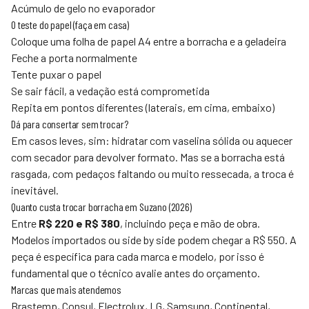
Acúmulo de gelo no evaporador
O teste do papel (faça em casa)
Coloque uma folha de papel A4 entre a borracha e a geladeira
Feche a porta normalmente
Tente puxar o papel
Se sair fácil, a vedação está comprometida
Repita em pontos diferentes (laterais, em cima, embaixo)
Dá para consertar sem trocar?
Em casos leves, sim: hidratar com vaselina sólida ou aquecer
com secador para devolver formato. Mas se a borracha está
rasgada, com pedaços faltando ou muito ressecada, a troca é
inevitável.
Quanto custa trocar borracha em Suzano (2026)
Entre
R$ 220 e R$ 380
, incluindo peça e mão de obra.
Modelos importados ou side by side podem chegar a R$ 550. A
peça é específica para cada marca e modelo, por isso é
fundamental que o técnico avalie antes do orçamento.
Marcas que mais atendemos
Brastemp, Consul, Electrolux, LG, Samsung, Continental,