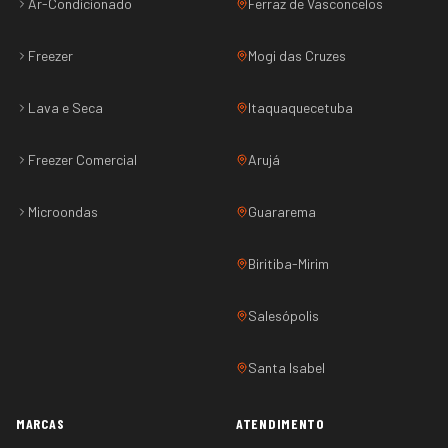
Ar-Condicionado
Ferraz de Vasconcelos
Freezer
Mogi das Cruzes
Lava e Seca
Itaquaquecetuba
Freezer Comercial
Arujá
Microondas
Guararema
Biritiba-Mirim
Salesópolis
Santa Isabel
MARCAS
ATENDIMENTO