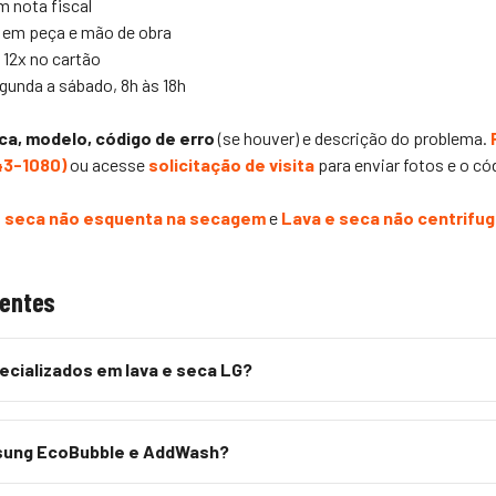
m nota fiscal
s em peça e mão de obra
12x no cartão
unda a sábado, 8h às 18h
ca, modelo, código de erro
(se houver) e descrição do problema.
543-1080
)
ou acesse
solicitação de visita
para enviar fotos e o có
e seca não esquenta na secagem
e
Lava e seca não centrifu
uentes
cializados em lava e seca LG?
ung EcoBubble e AddWash?