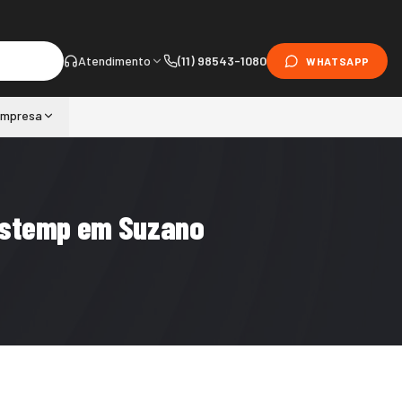
Atendimento
(11) 98543-1080
WHATSAPP
mpresa
rastemp em Suzano