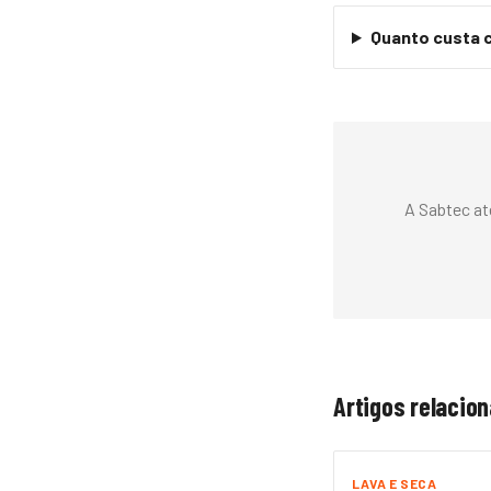
Quanto custa c
A Sabtec at
Artigos relacio
LAVA E SECA