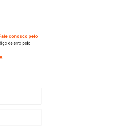
Fale conosco pelo
digo de erro pelo
ga
.