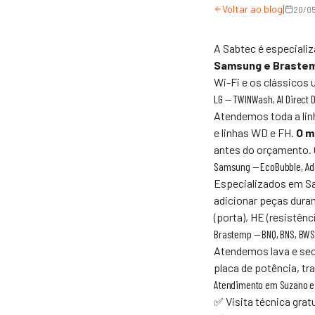
|
Voltar ao blog
20/0
A
Sabtec
é especiali
Samsung e Braste
Wi-Fi e os clássicos 
LG — TWINWash, AI Direct D
Atendemos toda a lin
e linhas WD e FH.
O m
antes do orçamento. 
Samsung — EcoBubble, Ad
Especializados em Sa
adicionar peças duran
(porta), HE (resistênci
Brastemp — BNQ, BNS, BW
Atendemos lava e sec
placa de potência, t
Atendimento em Suzano e
✅ Visita técnica gra