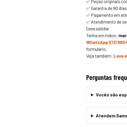
✅ Peças originais co
✅ Garantia de 90 dia
✅ Pagamento em até 
✅ Atendimento de seg
Como solicitar
Tenha em mãos:
mar
WhatsApp (
(11) 98
formulário.
Veja também:
Lava 
Perguntas freq
Vocês são espe
Atendem Sams