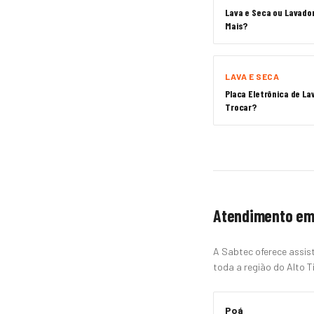
Lava e Seca ou Lavado
Mais?
LAVA E SECA
Placa Eletrônica de La
Trocar?
Atendimento em
A Sabtec oferece assist
toda a região do Alto Ti
Poá