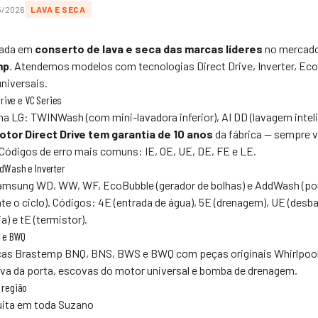
5/2026
LAVA E SECA
zada em
conserto de lava e seca das marcas líderes
no mercado 
mp
. Atendemos modelos com tecnologias Direct Drive, Inverter, Ec
universais.
rive e VC Series
ha LG: TWINWash (com mini-lavadora inferior), AI DD (lavagem inte
otor Direct Drive tem garantia de 10 anos
da fábrica — sempre v
Códigos de erro mais comuns: IE, OE, UE, DE, FE e LE.
dWash e Inverter
msung WD, WW, WF, EcoBubble (gerador de bolhas) e AddWash (por
te o ciclo). Códigos: 4E (entrada de água), 5E (drenagem), UE (des
a) e tE (termistor).
S e BWQ
as Brastemp BNQ, BNS, BWS e BWQ com peças originais Whirlpool.
rava da porta, escovas do motor universal e bomba de drenagem.
 região
tuita em toda Suzano