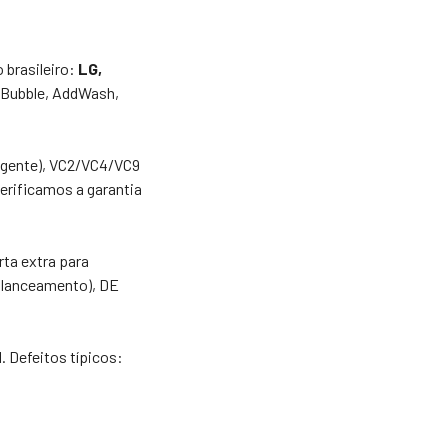
brasileiro:
LG,
oBubble, AddWash,
ligente), VC2/VC4/VC9
erificamos a garantia
ta extra para
balanceamento), DE
 Defeitos típicos: