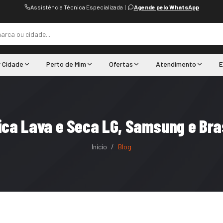
Assistência Técnica Especializada
|
Agende pelo WhatsApp
r Cidade
Perto de Mim
Ofertas
Atendimento
E
ica Lava e Seca LG, Samsung e B
Início
/
Blog