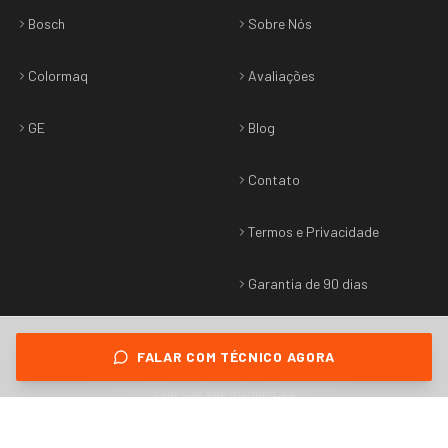
Bosch
Sobre Nós
Colormaq
Avaliações
GE
Blog
Contato
Termos e Privacidade
Garantia de 90 dias
FALAR COM TÉCNICO AGORA
©
2026
Sabtec
. Todos os direitos reservados.
CNPJ: 45.595.241/0001-69
Termos & Privacidade
•