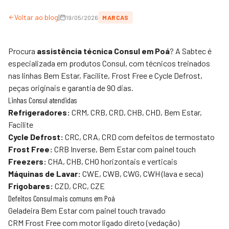
|
Voltar ao blog
19/05/2026
MARCAS
Procura
assistência técnica Consul em Poá
? A
Sabtec
é
especializada em produtos Consul, com técnicos treinados
nas linhas Bem Estar, Facilite, Frost Free e Cycle Defrost,
peças originais e garantia de 90 dias.
Linhas Consul atendidas
Refrigeradores:
CRM, CRB, CRD, CHB, CHD, Bem Estar,
Facilite
Cycle Defrost:
CRC, CRA, CRD com defeitos de termostato
Frost Free:
CRB Inverse, Bem Estar com painel touch
Freezers:
CHA, CHB, CHO horizontais e verticais
Máquinas de Lavar:
CWE, CWB, CWG, CWH (lava e seca)
Frigobares:
CZD, CRC, CZE
Defeitos Consul mais comuns em Poá
Geladeira Bem Estar com painel touch travado
CRM Frost Free com motor ligado direto (vedação)