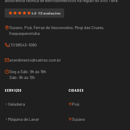
assistência técnica de eletrodomésticos na região do
Alto Tietê
.
4.9 · 113 avaliações
Suzano, Poá, Ferraz de Vasconcelos, Mogi das Cruzes,
Itaquaquecetuba
(11) 98543-1080
atendimento@sabtec.com.br
Seg a Sáb: 9h às 18h
Sáb: 9h às 13h
SERVIÇOS
CIDADES
Geladeira
Poá
Máquina de Lavar
Suzano