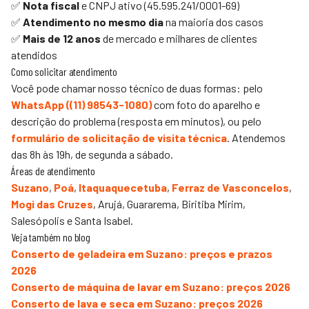
✅
Nota fiscal
e CNPJ ativo (45.595.241/0001-69)
✅
Atendimento no mesmo dia
na maioria dos casos
✅
Mais de 12 anos
de mercado e milhares de clientes
atendidos
Como solicitar atendimento
Você pode chamar nosso técnico de duas formas: pelo
WhatsApp (
(11) 98543-1080
)
com foto do aparelho e
descrição do problema (resposta em minutos), ou pelo
formulário de solicitação de visita técnica
. Atendemos
das 8h às 19h, de segunda a sábado.
Áreas de atendimento
Suzano
,
Poá
,
Itaquaquecetuba
,
Ferraz de Vasconcelos
,
Mogi das Cruzes
,
Arujá, Guararema, Biritiba Mirim,
Salesópolis e Santa Isabel.
Veja também no blog
Conserto de geladeira em Suzano: preços e prazos
2026
Conserto de máquina de lavar em Suzano: preços 2026
Conserto de lava e seca em Suzano: preços 2026