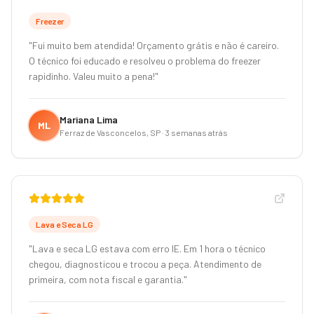
Freezer
"
Fui muito bem atendida! Orçamento grátis e não é careiro.
O técnico foi educado e resolveu o problema do freezer
rapidinho. Valeu muito a pena!
"
Mariana Lima
ML
Ferraz de Vasconcelos, SP
·
3 semanas atrás
Lava e Seca LG
"
Lava e seca LG estava com erro IE. Em 1 hora o técnico
chegou, diagnosticou e trocou a peça. Atendimento de
primeira, com nota fiscal e garantia.
"