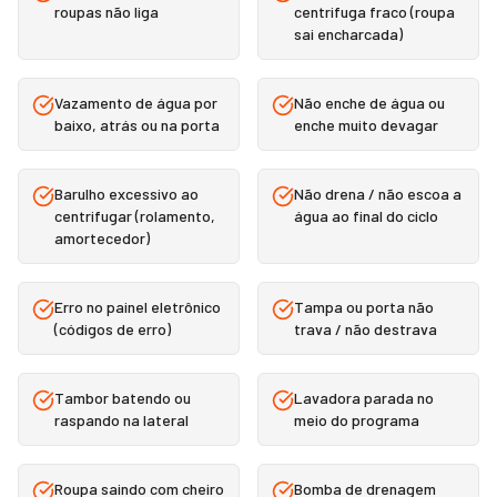
roupas não liga
centrifuga fraco (roupa
sai encharcada)
Vazamento de água por
Não enche de água ou
baixo, atrás ou na porta
enche muito devagar
Barulho excessivo ao
Não drena / não escoa a
centrifugar (rolamento,
água ao final do ciclo
amortecedor)
Erro no painel eletrônico
Tampa ou porta não
(códigos de erro)
trava / não destrava
Tambor batendo ou
Lavadora parada no
raspando na lateral
meio do programa
Roupa saindo com cheiro
Bomba de drenagem