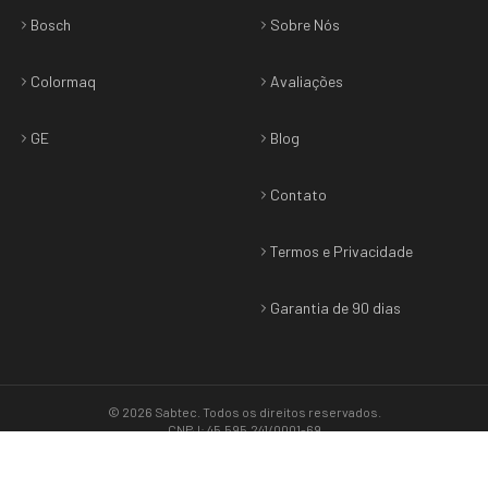
Bosch
Sobre Nós
Colormaq
Avaliações
GE
Blog
Contato
Termos e Privacidade
Garantia de 90 dias
©
2026
Sabtec
. Todos os direitos reservados.
CNPJ: 45.595.241/0001-69
Termos & Privacidade
•