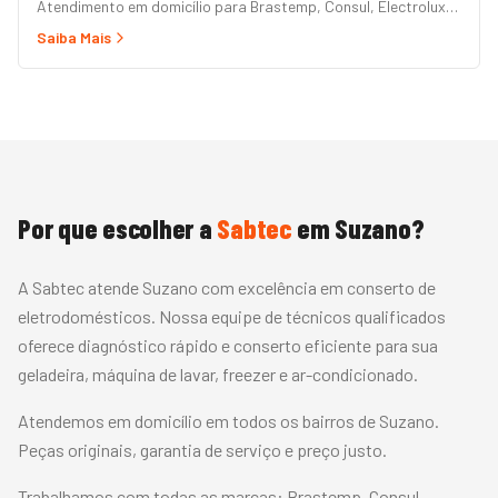
Atendimento em domicílio para Brastemp, Consul, Electrolux,
Panasonic, LG, Samsung, Midea, Philco e Mondial. Conserto
Saiba Mais
rápido com peças originais e garantia.
Por que escolher a
Sabtec
em
Suzano
?
A Sabtec atende Suzano com excelência em conserto de
eletrodomésticos. Nossa equipe de técnicos qualificados
oferece diagnóstico rápido e conserto eficiente para sua
geladeira, máquina de lavar, freezer e ar-condicionado.
Atendemos em domicílio em todos os bairros de Suzano.
Peças originais, garantia de serviço e preço justo.
Trabalhamos com todas as marcas:
Brastemp, Consul,