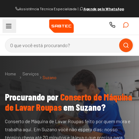
Assistência Técnica Especializada
|
Agende pelo WhatsApp
Home
Serviços
Suzano
Procurando por
Conserto de Máquina
de Lavar Roupas
em
Suzano
?
Conserto de Máquina de Lavar Roupas feito por quem mora e
trabalha aqui. Em Suzano você não espera dias: nosso
técnico chega até 20 minutos e já leva o que precisa para