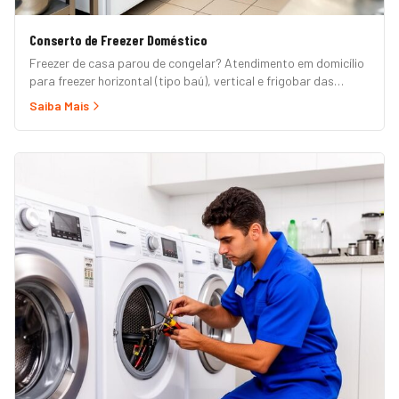
Conserto de Freezer Doméstico
Freezer de casa parou de congelar? Atendimento em domicílio
para freezer horizontal (tipo baú), vertical e frigobar das
marcas Brastemp, Consul, Electrolux, Esmaltec, Philco e
Saiba Mais
Midea. Orçamento grátis e garantia de 90 dias. (Para freezer
de restaurante, padaria ou mercado, veja nossa página de
Freezer Comercial.)