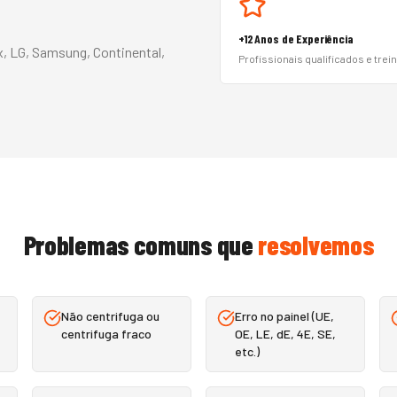
+12 Anos de Experiência
x, LG, Samsung, Continental,
Profissionais qualificados e trei
Problemas comuns que
resolvemos
Não centrifuga ou
Erro no painel (UE,
centrifuga fraco
OE, LE, dE, 4E, SE,
etc.)