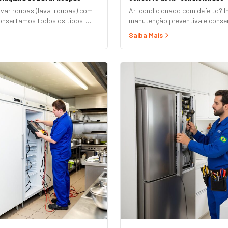
avar roupas (lava-roupas) com
Ar-condicionado com defeito? I
nsertamos todos os tipos:
manutenção preventiva e conser
omática, semi-automática,
e modelos convencionais.
Saiba Mais
ertura superior e frontal.
emp, Consul, Electrolux,
Midea, Philco, Continental e
ndimento em domicílio com
átis.