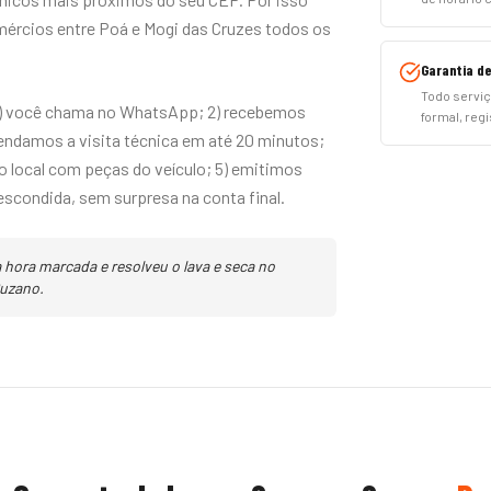
ércios entre Poá e Mogi das Cruzes todos os
Garantia de
Todo serviç
) você chama no WhatsApp; 2) recebemos
formal, regi
gendamos a visita técnica em até 20 minutos;
o local com peças do veículo; 5) emitimos
escondida, sem surpresa na conta final.
hora marcada e resolveu o lava e seca no
Suzano.