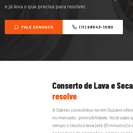
e já leva o que precisa para resolver.
FALE CONOSCO
(11) 98543-1080
Conserto de Lava e Sec
resolve
A Sabtec consolidou-se em Suzano ofere
no mercado: previsibilidade. Você sabe q
tempo o técnico leva (até 20 minutos) e
nossa base de operações: somos os téc