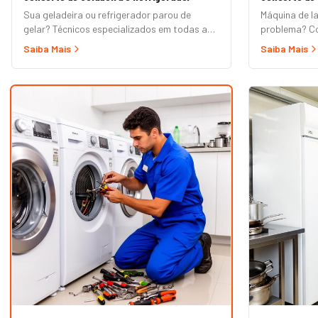
Sua geladeira ou refrigerador parou de
Máquina de l
gelar? Técnicos especializados em todas as
problema? Co
marcas e modelos: Frost Free, Duplex, Side
lavadora aut
Saiba Mais
Saiba Mais
by Side, French Door, Inverter e convencional.
tanquinho, ab
Atendimento em domicílio com orçamento
Marcas Brast
grátis.
Samsung, LG, 
Mueller. Ate
orçamento gr