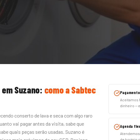
a
em
Suzano
:
como a Sabtec
Pagamento 
Aceitamos P
dinheiro — 
cendo conserto de lava e seca com algo raro
uanto vai pagar antes da visita, sabe que
Agenda flex
 sabe quais peças serão usadas. Suzano é
Atendemos 
nicos mais próximos do seu CEP. Por isso
de horário