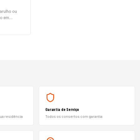
arulho ou
to em
, Electrolux,
 Philco e
ças originais
Garantia de Serviço
sua residência
Todos os consertos com garantia