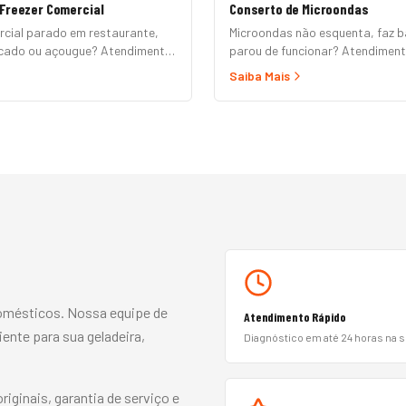
Freezer Comercial
Conserto de Microondas
rcial parado em restaurante,
Microondas não esquenta, faz b
rcado ou açougue? Atendimento
parou de funcionar? Atendimen
2B em até 24h para horizontal,
domicílio para Brastemp, Consul
Saiba Mais
ositor, ilha refrigerada e câmara
Panasonic, LG, Samsung, Midea,
 formal e nota fiscal.
Mondial. Conserto rápido com pe
e garantia.
?
omésticos. Nossa equipe de
Atendimento Rápido
iente para sua geladeira,
Diagnóstico em até 24 horas na 
ginais, garantia de serviço e