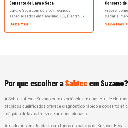
Conserto de Lava e Seca
Conserto de 
Lava e Seca com defeito? Técnicos
Freezer come
especializados em Samsung, LG, Electrolux,
padaria, me
Brastemp, Midea e demais marcas. Erros de
prioritário B
Saiba Mais
Saiba Mais
painel, não centrifuga, não seca, vazamento
vertical, exp
e mais.
fria. Garantia
Por que escolher a
Sabtec
em
Suzano
A Sabtec atende Suzano com excelência em conserto de eletrod
técnicos qualificados oferece diagnóstico rápido e conserto efic
máquina de lavar, freezer e ar-condicionado.
Atendemos em domicílio em todos os bairros de Suzano. Peças ori