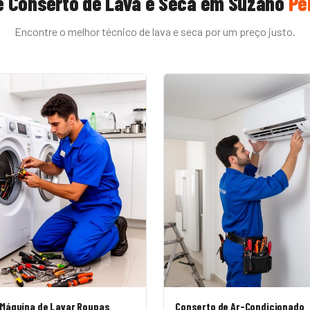
e
Conserto de Lava e Seca
em
Suzano
Pe
Encontre o melhor técnico de
lava e seca
por um preço justo.
 Máquina de Lavar Roupas
Conserto de Ar-Condicionado