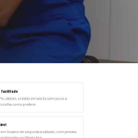
facilitado
ix, débito, crédito em até 3x sem juros e
escolha como prefere.
ível
em Suzano de segunda a sábado, com janelas
 combinadas no WhatsApp.