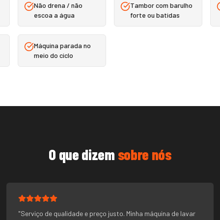
Não drena / não
Tambor com barulho
escoa a água
forte ou batidas
Máquina parada no
meio do ciclo
O que dizem
sobre nós
"
Serviço de qualidade e preço justo. Minha máquina de lavar