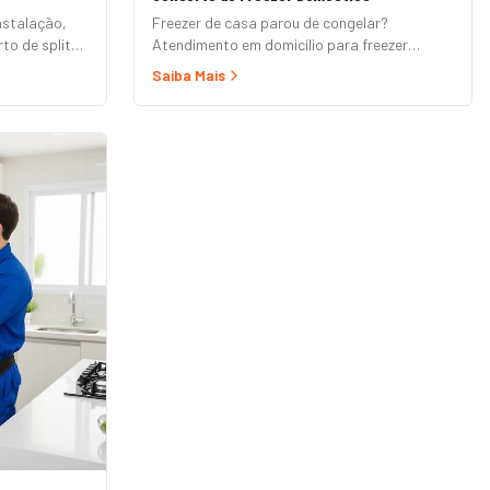
nstalação,
Freezer de casa parou de congelar?
to de splits
Atendimento em domicílio para freezer
horizontal (tipo baú), vertical e frigobar das
Saiba Mais
marcas Brastemp, Consul, Electrolux,
Esmaltec, Philco e Midea. Orçamento grátis e
garantia de 90 dias. (Para freezer de
restaurante, padaria ou mercado, veja nossa
página de Freezer Comercial.)