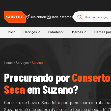
Sua cidade
Onde estamos
Início
Serviços
Cidades
Marcas
Marcas po
Home
Serviços
Suzano
Procurando por
Conserto
Seca
em
Suzano
?
Conserto de Lava e Seca feito por quem mora e trabalha
Suzano você não espera dias: nosso técnico chega até 2