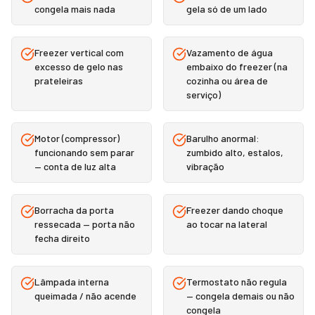
congela mais nada
gela só de um lado
Freezer vertical com
Vazamento de água
excesso de gelo nas
embaixo do freezer (na
prateleiras
cozinha ou área de
serviço)
Motor (compressor)
Barulho anormal:
funcionando sem parar
zumbido alto, estalos,
— conta de luz alta
vibração
Borracha da porta
Freezer dando choque
ressecada — porta não
ao tocar na lateral
fecha direito
Lâmpada interna
Termostato não regula
queimada / não acende
— congela demais ou não
congela