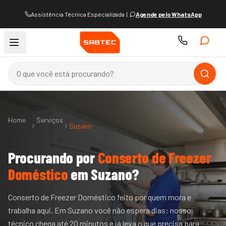
Assistência Técnica Especializada
|
Agende pelo WhatsApp
Home
Serviços
Suzano
Procurando por
Conserto de Freezer
Doméstico
em
Suzano
?
Conserto de Freezer Doméstico feito por quem mora e
trabalha aqui. Em Suzano você não espera dias: nosso
técnico chega até 20 minutos e já leva o que precisa para