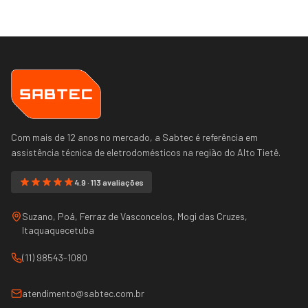
Com mais de 12 anos no mercado, a Sabtec é referência em
assistência técnica de eletrodomésticos na região do
Alto Tietê
.
4.9 · 113 avaliações
Suzano, Poá, Ferraz de Vasconcelos, Mogi das Cruzes,
Itaquaquecetuba
(11) 98543-1080
atendimento@sabtec.com.br