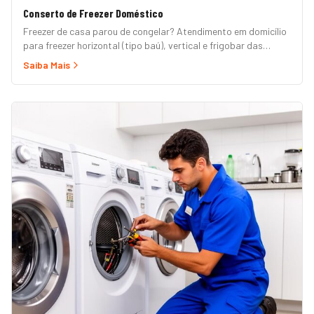
Conserto de Freezer Doméstico
Freezer de casa parou de congelar? Atendimento em domicílio
para freezer horizontal (tipo baú), vertical e frigobar das
marcas Brastemp, Consul, Electrolux, Esmaltec, Philco e
Saiba Mais
Midea. Orçamento grátis e garantia de 90 dias. (Para freezer
de restaurante, padaria ou mercado, veja nossa página de
Freezer Comercial.)