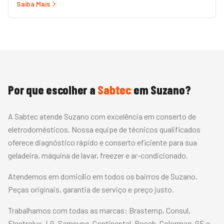
Saiba Mais
rápido com peças originais e garantia.
Por que escolher a
Sabtec
em
Suzano
?
A Sabtec atende Suzano com excelência em conserto de
eletrodomésticos. Nossa equipe de técnicos qualificados
oferece diagnóstico rápido e conserto eficiente para sua
geladeira, máquina de lavar, freezer e ar-condicionado.
Atendemos em domicílio em todos os bairros de Suzano.
Peças originais, garantia de serviço e preço justo.
Trabalhamos com todas as marcas:
Brastemp, Consul,
Electrolux, LG, Samsung, Continental, Bosch, Colormaq, GE
e