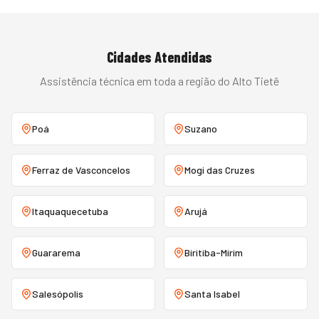
Cidades Atendidas
Assistência técnica em toda a região do
Alto Tietê
Poá
Suzano
Ferraz de Vasconcelos
Mogi das Cruzes
Itaquaquecetuba
Arujá
Guararema
Biritiba-Mirim
Salesópolis
Santa Isabel