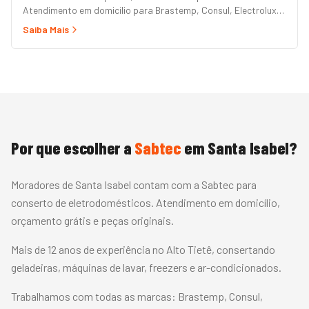
Atendimento em domicílio para Brastemp, Consul, Electrolux,
Panasonic, LG, Samsung, Midea, Philco e Mondial. Conserto
Saiba Mais
rápido com peças originais e garantia.
Por que escolher a
Sabtec
em
Santa Isabel
?
Moradores de Santa Isabel contam com a Sabtec para
conserto de eletrodomésticos. Atendimento em domicílio,
orçamento grátis e peças originais.
Mais de 12 anos de experiência no Alto Tietê, consertando
geladeiras, máquinas de lavar, freezers e ar-condicionados.
Trabalhamos com todas as marcas:
Brastemp, Consul,