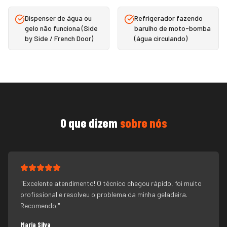
Dispenser de água ou
Refrigerador fazendo
gelo não funciona (Side
barulho de moto-bomba
by Side / French Door)
(água circulando)
O que dizem
sobre nós
"
Excelente atendimento! O técnico chegou rápido, foi muito
profissional e resolveu o problema da minha geladeira.
Recomendo!
"
Maria Silva