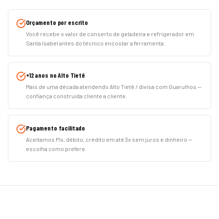
Orçamento por escrito
Você recebe o valor de conserto de geladeira e refrigerador em
Santa Isabel antes do técnico encostar a ferramenta.
+12 anos no Alto Tietê
Mais de uma década atendendo Alto Tietê / divisa com Guarulhos —
confiança construída cliente a cliente.
Pagamento facilitado
Aceitamos Pix, débito, crédito em até 3x sem juros e dinheiro —
escolha como prefere.