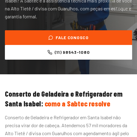
Isabel? A Sabtec é a assistência técnica mais próxima de você
na Alto Tietê / divisa com Guarulhos, com peças em estoque e
garantia formal.
FALE CONOSCO
(11) 98543-1080
Conserto de Geladeira e Refrigerador
em
Santa Isabel
:
como a Sabtec resolve
Conserto de Geladeira e Refrigerador em Santa Isabel não
precisa virar dor de cabeça. Atendemos 57 mil moradores da
Alto Tietê / divisa com Guarulhos com agendamento ágil pelo