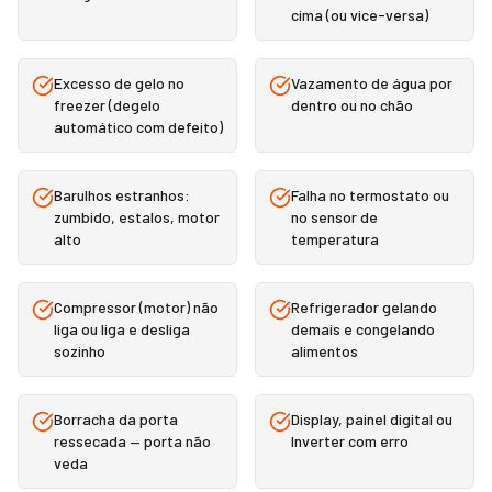
cima (ou vice-versa)
Excesso de gelo no
Vazamento de água por
freezer (degelo
dentro ou no chão
automático com defeito)
Barulhos estranhos:
Falha no termostato ou
zumbido, estalos, motor
no sensor de
alto
temperatura
Compressor (motor) não
Refrigerador gelando
liga ou liga e desliga
demais e congelando
sozinho
alimentos
Borracha da porta
Display, painel digital ou
ressecada — porta não
Inverter com erro
veda