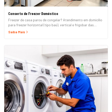
Conserto de Freezer Doméstico
Freezer de casa parou de congelar? Atendimento em domicílio
para freezer horizontal (tipo baú), vertical e frigobar das
marcas Brastemp, Consul, Electrolux, Esmaltec, Philco e
Saiba Mais
Midea. Orçamento grátis e garantia de 90 dias. (Para freezer
de restaurante, padaria ou mercado, veja nossa página de
Freezer Comercial.)