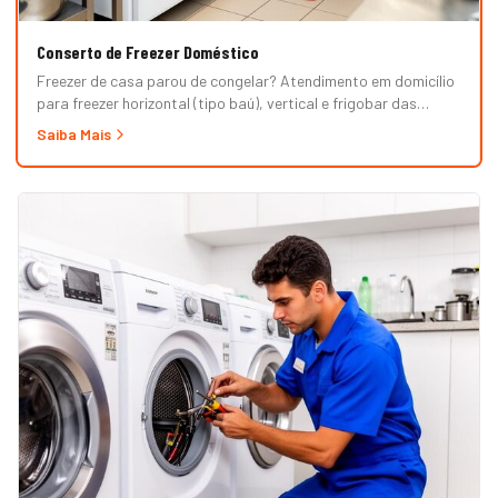
Conserto de Freezer Doméstico
Freezer de casa parou de congelar? Atendimento em domicílio
para freezer horizontal (tipo baú), vertical e frigobar das
marcas Brastemp, Consul, Electrolux, Esmaltec, Philco e
Saiba Mais
Midea. Orçamento grátis e garantia de 90 dias. (Para freezer
de restaurante, padaria ou mercado, veja nossa página de
Freezer Comercial.)