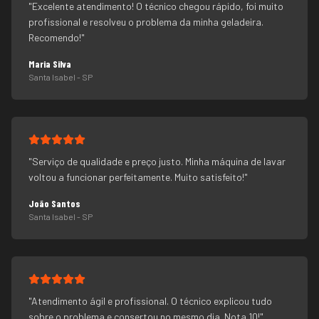
"
Excelente atendimento! O técnico chegou rápido, foi muito
profissional e resolveu o problema da minha geladeira.
Recomendo!
"
Maria Silva
Santa Isabel
- SP
"
Serviço de qualidade e preço justo. Minha máquina de lavar
voltou a funcionar perfeitamente. Muito satisfeito!
"
João Santos
Santa Isabel
- SP
"
Atendimento ágil e profissional. O técnico explicou tudo
sobre o problema e consertou no mesmo dia. Nota 10!
"