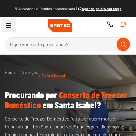
Assistência Técnica Especializada
|
Agende pelo WhatsApp
Home
Serviços
Santa Isabel
Procurando por
Conserto de Freezer
Doméstico
em
Santa Isabel
?
Conserto de Freezer Doméstico feito por quem mora e
trabalha aqui. Em Santa Isabel você não espera dias: nosso
técnico chega até 45 minutos e já leva o que precisa para