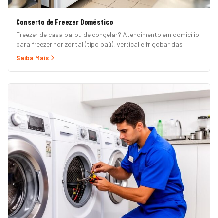
Conserto de Freezer Doméstico
Freezer de casa parou de congelar? Atendimento em domicílio
para freezer horizontal (tipo baú), vertical e frigobar das
marcas Brastemp, Consul, Electrolux, Esmaltec, Philco e
Saiba Mais
Midea. Orçamento grátis e garantia de 90 dias. (Para freezer
de restaurante, padaria ou mercado, veja nossa página de
Freezer Comercial.)