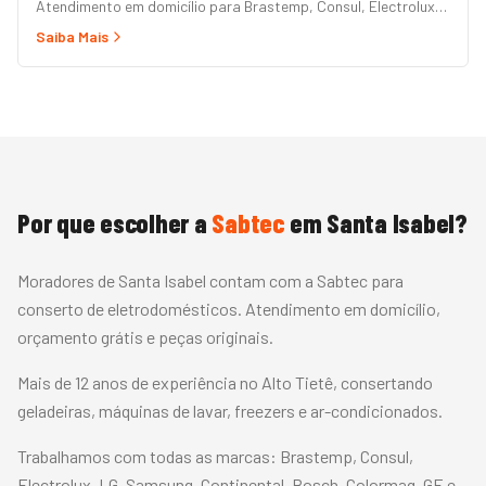
Atendimento em domicílio para Brastemp, Consul, Electrolux,
Panasonic, LG, Samsung, Midea, Philco e Mondial. Conserto
Saiba Mais
rápido com peças originais e garantia.
Por que escolher a
Sabtec
em
Santa Isabel
?
Moradores de Santa Isabel contam com a Sabtec para
conserto de eletrodomésticos. Atendimento em domicílio,
orçamento grátis e peças originais.
Mais de 12 anos de experiência no Alto Tietê, consertando
geladeiras, máquinas de lavar, freezers e ar-condicionados.
Trabalhamos com todas as marcas:
Brastemp, Consul,
Electrolux, LG, Samsung, Continental, Bosch, Colormaq, GE
e