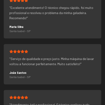
"
Excelente atendimento! O técnico chegou rápido, foi muito
profissional e resolveu o problema da minha geladeira.
Recomendo!
"
Maria Silva
Santa Isabel
- SP
"
Serviço de qualidade e preço justo. Minha máquina de lavar
voltou a funcionar perfeitamente. Muito satisfeito!
"
João Santos
Santa Isabel
- SP
"
Atendimento ágil e profissional. O técnico explicou tudo