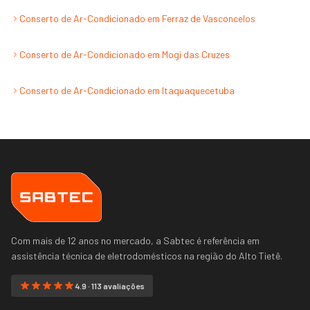
Conserto de Ar-Condicionado
em
Ferraz de Vasconcelos
Conserto de Ar-Condicionado
em
Mogi das Cruzes
Conserto de Ar-Condicionado
em
Itaquaquecetuba
Com mais de 12 anos no mercado, a Sabtec é referência em
assistência técnica de eletrodomésticos na região do
Alto Tietê
.
4.9 · 113 avaliações