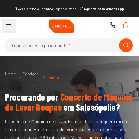
Assistência Técnica Especializada
|
Agende pelo WhatsApp
Home
Serviços
Salesópolis
Procurando por
Conserto de Máquina
de Lavar Roupas
em
Salesópolis
?
Conserto de Máquina de Lavar Roupas feito por quem mora e
trabalha aqui. Em Salesópolis você não espera dias: nosso
técnico chega até 60 minutos e já leva o que precisa para