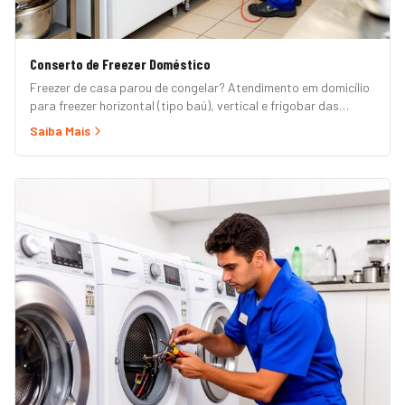
Conserto de Freezer Doméstico
Freezer de casa parou de congelar? Atendimento em domicílio
para freezer horizontal (tipo baú), vertical e frigobar das
marcas Brastemp, Consul, Electrolux, Esmaltec, Philco e
Saiba Mais
Midea. Orçamento grátis e garantia de 90 dias. (Para freezer
de restaurante, padaria ou mercado, veja nossa página de
Freezer Comercial.)