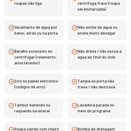
roupas não liga
centrifuga fraco (roupa
sai encharcada)
Vazamento de água por
Não enche de água ou
baixo, atrás ou na porta
enche muito devagar
Barulho excessivo ao
Não drena / não escoa a
centrifugar (rolamento,
água ao final do ciclo
amortecedor)
Erro no painel eletrônico
Tampa ou porta não
(códigos de erro)
trava / não destrava
Tambor batendo ou
Lavadora parada no
raspando na lateral
meio do programa
Roupa saindo com cheiro
Bomba de drenagem