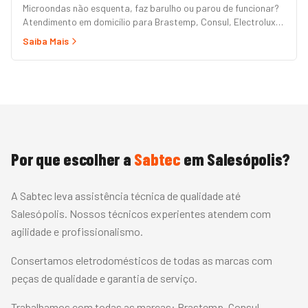
Microondas não esquenta, faz barulho ou parou de funcionar?
Atendimento em domicílio para Brastemp, Consul, Electrolux,
Panasonic, LG, Samsung, Midea, Philco e Mondial. Conserto
Saiba Mais
rápido com peças originais e garantia.
Por que escolher a
Sabtec
em
Salesópolis
?
A Sabtec leva assistência técnica de qualidade até
Salesópolis. Nossos técnicos experientes atendem com
agilidade e profissionalismo.
Consertamos eletrodomésticos de todas as marcas com
peças de qualidade e garantia de serviço.
Trabalhamos com todas as marcas:
Brastemp, Consul,