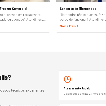
Freezer Comercial
Conserto de Microondas
rcial parado em restaurante,
Microondas não esquenta, faz b
rcado ou açougue? Atendimento
parou de funcionar? Atendimen
2B em até 24h para horizontal,
domicílio para Brastemp, Consul
Saiba Mais
ositor, ilha refrigerada e câmara
Panasonic, LG, Samsung, Midea,
 formal e nota fiscal.
Mondial. Conserto rápido com pe
e garantia.
lis
?
Atendimento Rápido
 Nossos técnicos experientes
Diagnóstico em até 24 horas na 