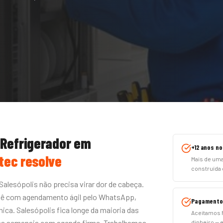
 Refrigerador
em
+12 anos no
tec resolve
Mais de uma
construída c
Salesópolis não precisa virar dor de cabeça.
etê com agendamento ágil pelo WhatsApp,
Pagamento 
nica. Salesópolis fica longe da maioria das
Aceitamos P
tas semanais com agenda firme. Trabalhamos
dinheiro — 