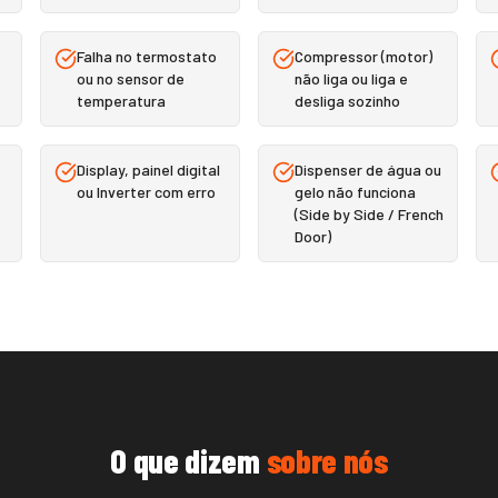
Falha no termostato
Compressor (motor)
ou no sensor de
não liga ou liga e
temperatura
desliga sozinho
Display, painel digital
Dispenser de água ou
ou Inverter com erro
gelo não funciona
(Side by Side / French
Door)
O que dizem
sobre nós