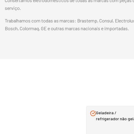
Consertamos eletrodomésticos de todas as marcas com peças de
serviço.
Trabalhamos com todas as marcas:
Brastemp, Consul, Electrolu
Bosch, Colormaq, GE
e outras marcas nacionais e importadas.
Geladeira /
refrigerador não gel