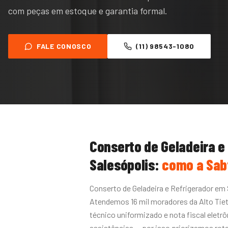
com peças em estoque e garantia formal.
FALE CONOSCO
(11) 98543-1080
Conserto de Geladeira e
Salesópolis
:
como a Sab
Conserto de Geladeira e Refrigerador em 
Atendemos 16 mil moradores da Alto Ti
técnico uniformizado e nota fiscal eletrô
assistências — por isso priorizamos ro