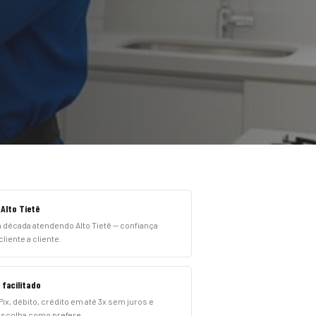
 Alto Tietê
 década atendendo Alto Tietê — confiança
liente a cliente.
facilitado
ix, débito, crédito em até 3x sem juros e
escolha como prefere.