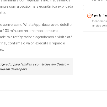
empre com a opção mais econômica explicada
rto.
Agenda flex
Atendemos 
e conversa no WhatsApp, descreve o defeito
janelas de
m até 30 minutos retornamos com uma
adeira e refrigerador e agendamos a visita até
inal, confirma o valor, executa o reparo e
as.
frigerador para famílias e comércios em Centro —
rua em Salesópolis.