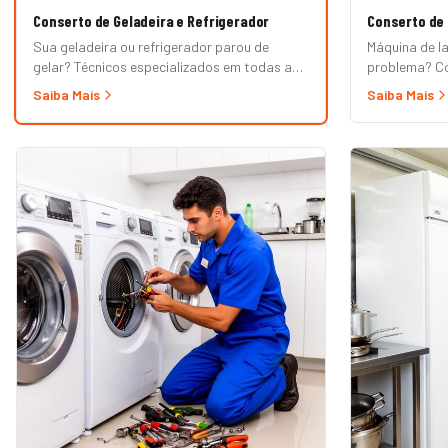
Conserto de Geladeira e Refrigerador
Conserto de
Sua geladeira ou refrigerador parou de
Máquina de l
gelar? Técnicos especializados em todas as
problema? Co
marcas e modelos: Frost Free, Duplex, Side
lavadora aut
Saiba Mais
Saiba Mais
by Side, French Door, Inverter e convencional.
tanquinho, ab
Atendimento em domicílio com orçamento
Marcas Brast
grátis.
Samsung, LG, 
Mueller. Ate
orçamento gr