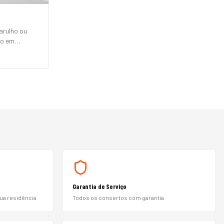
arulho ou
to em
, Electrolux,
 Philco e
ças originais
Garantia de Serviço
sua residência
Todos os consertos com garantia