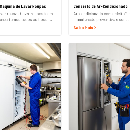
 Máquina de Lavar Roupas
Conserto de Ar-Condicionado
avar roupas (lava-roupas) com
Ar-condicionado com defeito? I
nsertamos todos os tipos:
manutenção preventiva e conser
omática, semi-automática,
e modelos convencionais.
Saiba Mais
ertura superior e frontal.
emp, Consul, Electrolux,
Midea, Philco, Continental e
ndimento em domicílio com
átis.