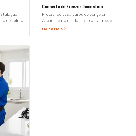
Conserto de Freezer Doméstico
nstalação,
Freezer de casa parou de congelar?
to de splits
Atendimento em domicílio para freezer
horizontal (tipo baú), vertical e frigobar das
Saiba Mais
marcas Brastemp, Consul, Electrolux,
Esmaltec, Philco e Midea. Orçamento grátis e
garantia de 90 dias. (Para freezer de
restaurante, padaria ou mercado, veja nossa
página de Freezer Comercial.)