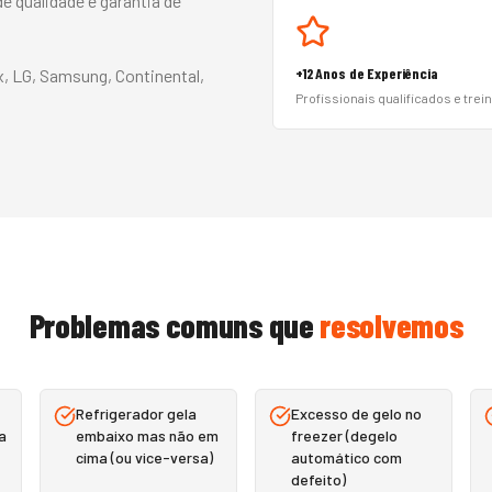
 qualidade e garantia de
+12 Anos de Experiência
x, LG, Samsung, Continental,
Profissionais qualificados e trei
Problemas comuns que
resolvemos
Refrigerador gela
Excesso de gelo no
a
embaixo mas não em
freezer (degelo
cima (ou vice-versa)
automático com
defeito)