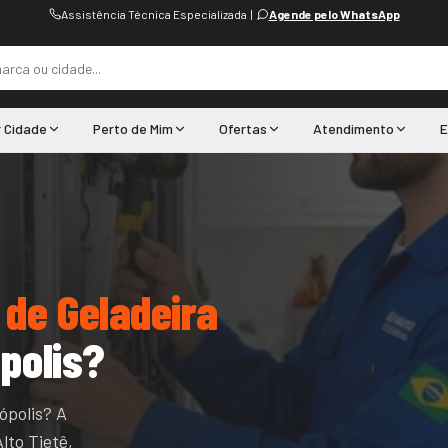
Assistência Técnica Especializada
|
Agende pelo WhatsApp
r Cidade
Perto de Mim
Ofertas
Atendimento
E
 de Geladeira
polis
?
ópolis? A
lto Tietê,