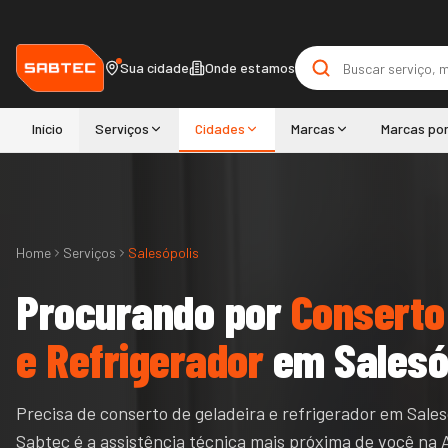
Sua cidade
Onde estamos
Início
Serviços
Cidades
Marcas
Marcas po
Home
Serviços
Salesópolis
Procurando por
Conserto
e Refrigerador
em
Salesó
Precisa de conserto de geladeira e refrigerador em Sales
Sabtec é a assistência técnica mais próxima de você na A