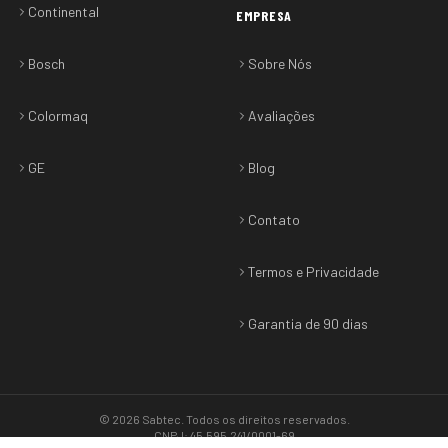
Continental
EMPRESA
Bosch
Sobre Nós
Colormaq
Avaliações
GE
Blog
Contato
Termos e Privacidade
Garantia de 90 dias
©
2026
Sabtec
. Todos os direitos reservados.
CNPJ: 45.595.241/0001-69