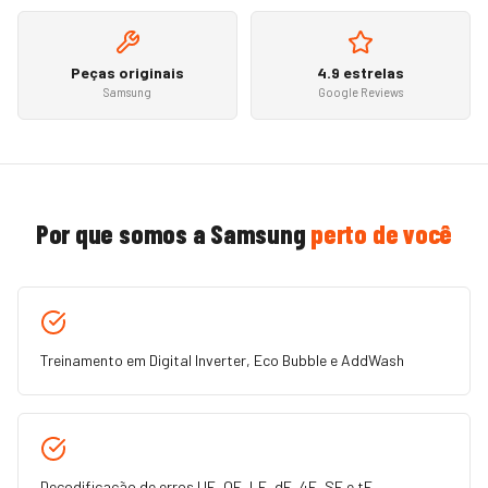
Peças originais
4.9 estrelas
Samsung
Google Reviews
Por que somos a
Samsung
perto de você
Treinamento em Digital Inverter, Eco Bubble e AddWash
Decodificação de erros UE, OE, LE, dE, 4E, SE e tE