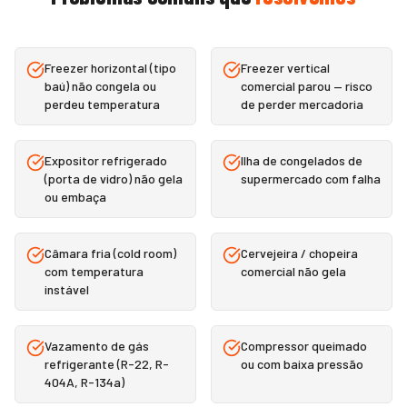
Freezer horizontal (tipo
Freezer vertical
baú) não congela ou
comercial parou — risco
perdeu temperatura
de perder mercadoria
Expositor refrigerado
Ilha de congelados de
(porta de vidro) não gela
supermercado com falha
ou embaça
Câmara fria (cold room)
Cervejeira / chopeira
com temperatura
comercial não gela
instável
Vazamento de gás
Compressor queimado
refrigerante (R-22, R-
ou com baixa pressão
404A, R-134a)