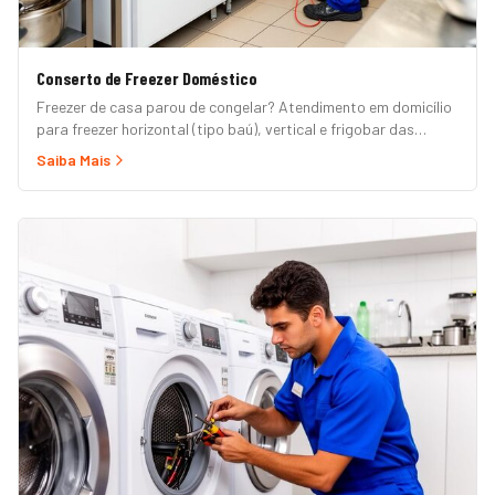
Conserto de Freezer Doméstico
Freezer de casa parou de congelar? Atendimento em domicílio
para freezer horizontal (tipo baú), vertical e frigobar das
marcas Brastemp, Consul, Electrolux, Esmaltec, Philco e
Saiba Mais
Midea. Orçamento grátis e garantia de 90 dias. (Para freezer
de restaurante, padaria ou mercado, veja nossa página de
Freezer Comercial.)