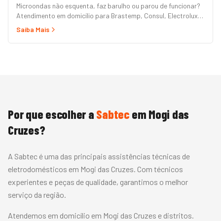
Microondas não esquenta, faz barulho ou parou de funcionar?
Atendimento em domicílio para Brastemp, Consul, Electrolux,
Panasonic, LG, Samsung, Midea, Philco e Mondial. Conserto
Saiba Mais
rápido com peças originais e garantia.
Por que escolher a
Sabtec
em
Mogi das
Cruzes
?
A Sabtec é uma das principais assistências técnicas de
eletrodomésticos em Mogi das Cruzes. Com técnicos
experientes e peças de qualidade, garantimos o melhor
serviço da região.
Atendemos em domicílio em Mogi das Cruzes e distritos.