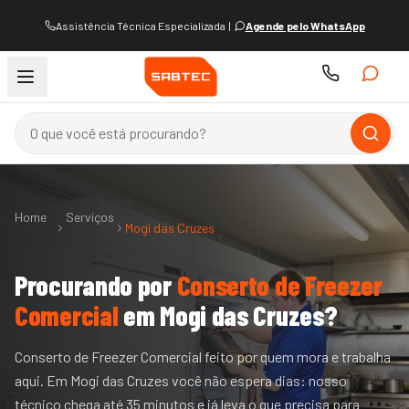
Assistência Técnica Especializada
|
Agende pelo WhatsApp
Home
Serviços
Mogi das Cruzes
Procurando por
Conserto de Freezer
Comercial
em
Mogi das Cruzes
?
Conserto de Freezer Comercial feito por quem mora e trabalha
aqui. Em Mogi das Cruzes você não espera dias: nosso
técnico chega até 35 minutos e já leva o que precisa para